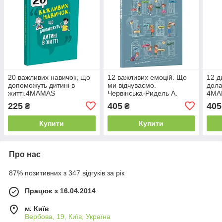
20 важливих навичок, що
12 важливих емоцій. Що
12 д
допоможуть дитині в
ми відчуваємо.
дола
житті.4MAMAS
Червінська-Ридель А.
4MA
Фабісінська Л. Фрончек А.
225
405
405
₴
₴
4MAMAS
Купити
Купити
Про нас
87% позитивних з 347 відгуків за рік
Працює з 16.04.2014
м. Київ
Вербова, 19, Київ, Україна