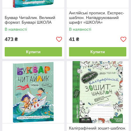
Англійські прописи. Експрес-
Буквар Читайлик. Великий
шаблон. Напівдрукований
формат. Букварі ШКОЛА
шрифт =ШКОЛА=
В наявності
В наявності
473
41
₴
₴
Купити
Купити
Каліграфічний зошит-шаблон.