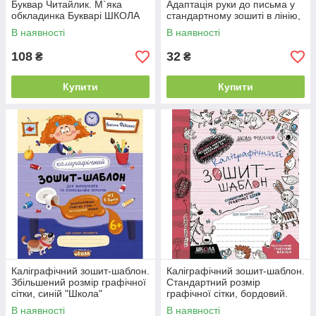
Буквар Читайлик. М`яка
Адаптація руки до письма у
обкладинка Букварі ШКОЛА
стандартному зошиті в лінію,
зелений "ШКОЛА"
В наявності
В наявності
108
32
₴
₴
Купити
Купити
Каліграфічний зошит-шаблон.
Каліграфічний зошит-шаблон.
Збільшений розмір графічної
Стандартний розмір
сітки, синій "Школа"
графічної сітки, бордовий.
В наявності
В наявності