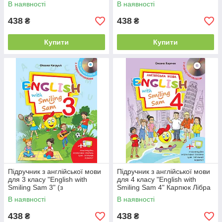
"Лібра" НУШ
аудіосупроводом) Карпюк
В наявності
В наявності
"Лібра" НУШ
438
438
₴
₴
Купити
Купити
Підручник з англійської мови
Підручник з англійської мови
для 3 класу "English with
для 4 класу "English with
Smiling Sam 3" (з
Smiling Sam 4" Карпюк Лібра
аудіосупроводом) Карпюк
В наявності
В наявності
"Лібра" НУШ
438
438
₴
₴