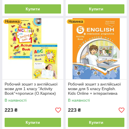
Купити
Купити
Новинка
Новинка
Робочий зошит з англійської
Робочий зошит з англійської
мови для 1 класу "Activity
мови для 5 класу English.
Book"+прописи (О.Карпюк)
Kids Online + інтерактивна
НУШ "Лібра"
програма (О.Карпюк) НУШ
В наявності
В наявності
"Лібра"
223
223
₴
₴
Купити
Купити