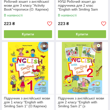
Робочий зошит з англійської
НУШ Робочий зошит до
мови для 3 класу "Activity
підручника для 2 клас
Book"+прописи (О. Карпюк)
"English with Smiling Sam
НУШ "Лібра"
2"+зошит прописи
В наявності
В наявності
(О.Карпюк) "Лібра"
223
223
₴
₴
Купити
Купити
Підручник з англійської мови
Підручник з англійської мови
для 1 класу "English with
для 2 класу "English with
Smiling Sam 1" (О.Карпюк)
Smiling Sam 2" (з