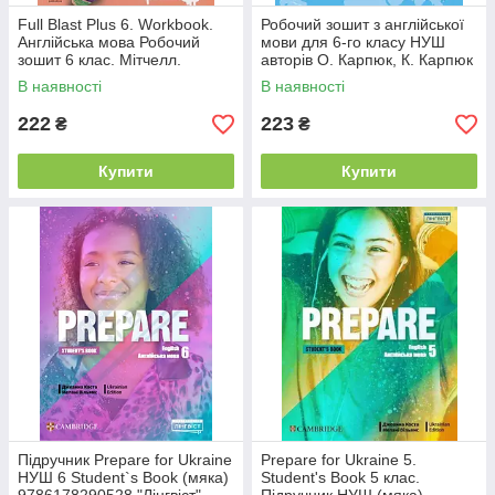
Full Blast Plus 6. Workbook.
Робочий зошит з англійської
Англійська мова Робочий
мови для 6-го класу НУШ
зошит 6 клас. Мітчелл.
авторів О. Карпюк, К. Карпюк
Лінгвіст
(з аудіосупроводом та
В наявності
В наявності
інтеракт. програмою) Лібра
222
223
₴
₴
Купити
Купити
Підручник Prepare for Ukraine
Prepare for Ukraine 5.
НУШ 6 Student`s Book (мяка)
Student's Book 5 клас.