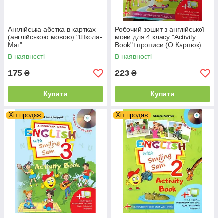
Англійська абетка в картках
Робочий зошит з англійської
(англійською мовою) "Школа-
мови для 4 класу "Activity
Маг"
Book"+прописи (О.Карпюк)
НУШ "Лібра"
В наявності
В наявності
175
223
₴
₴
Купити
Купити
Хіт продаж
Хіт продаж