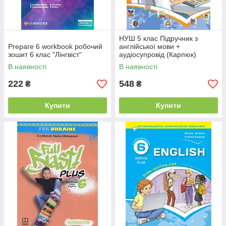
НУШ 5 клас Підручник з
Prepare 6 workbook робочий
англійської мови +
зошит 6 клас "Лінгвіст"
аудіосупровід (Карпюк)
"Лібра"
В наявності
В наявності
222
548
₴
₴
Купити
Купити