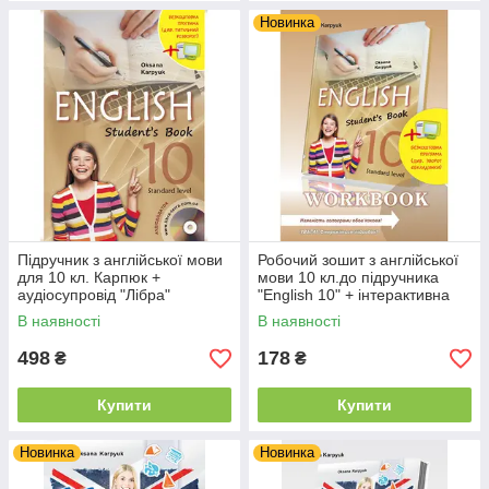
Новинка
Підручник з англійської мови
Робочий зошит з англійської
для 10 кл. Карпюк +
мови 10 кл.до підручника
аудіосупровід "Лібра"
"English 10" + інтерактивна
програма Карпюк "Лібра"
В наявності
В наявності
498
178
₴
₴
Купити
Купити
Новинка
Новинка