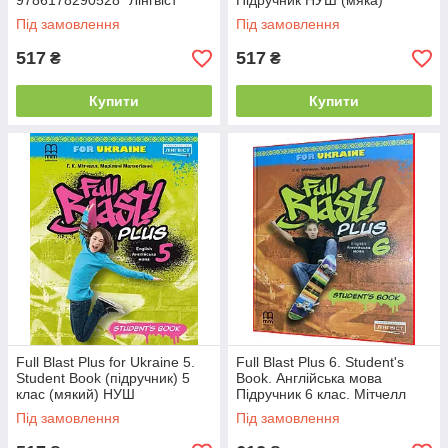
9786178290528 "Лінгвіст"
Підручник НУШ (мяка)
"Лінгвіст"
Під замовлення
Під замовлення
517
517
₴
₴
Купити
Купити
Full Blast Plus for Ukraine 5.
Full Blast Plus 6. Student's
Student Book (підручник) 5
Book. Англійська мова
клас (мякий) НУШ
Підручник 6 клас. Мітчелл
(твердий) НУШ Лінгвіст
Під замовлення
Під замовлення