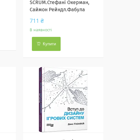
SCRUM.Стефані Окерман,
Саймон Рейндл.Фабула
711 ₴
В наявності
Купити