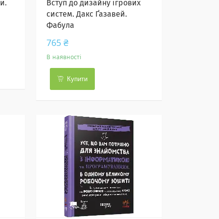
и.
Вступ до дизайну ігрових
систем. Дакс Ґазавей.
Фабула
765 ₴
В наявності
Купити