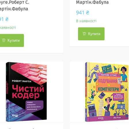
уге.Роберт С.
Мартін.Фабула
артін.Фабула
941 ₴
91 ₴
В наявності
наявності
Купити
Купити