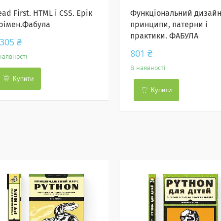
ad First. HTML і CSS. Ерік
Функціональний дизайн
рімен.Фабула
принципи, патерни і
практики. ФАБУЛА
 305 ₴
801 ₴
наявності
В наявності
Купити
Купити