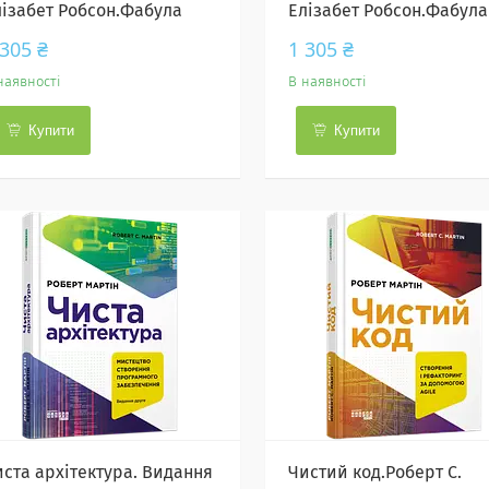
лiзабет Робсон.Фабула
Елізабет Робсон.Фабула
 305 ₴
1 305 ₴
наявності
В наявності
Купити
Купити
иста архітектура. Видання
Чистий код.Роберт С.