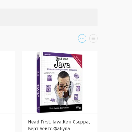
Head First. Java.Кеті Сьєрра,
Берт Бейтс.Фабула