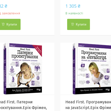
82 ₴
1 305 ₴
д замовлення
В наявності
Купити
Купити
ad First. Патерни
Head First. Програмува
роєктування.Ерiк Фрiмен,
на JavaScript.Ерік Фріме