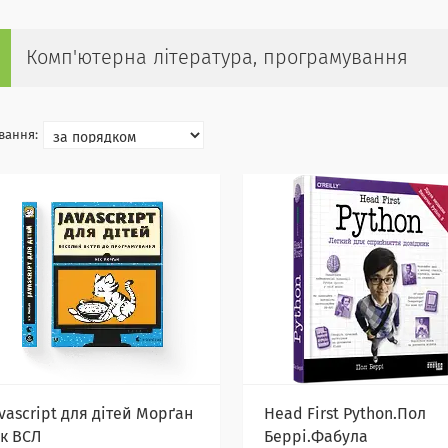
Комп'ютерна література, програмування
vascript для дітей Морґан
Head First Python.Пол
ік ВСЛ
Беррі.Фабула