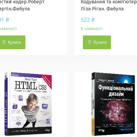
истий кодер.Роберт
Кодування та комп’ютер
артін.Фабула
Ліза Ріган. Фабула
91 ₴
522 ₴
наявності
В наявності
Купити
Купити