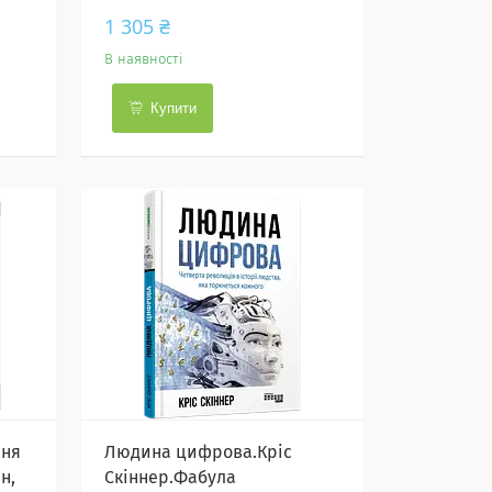
1 305 ₴
В наявності
Купити
ння
Людина цифрова.Кріс
н,
Скіннер.Фабула