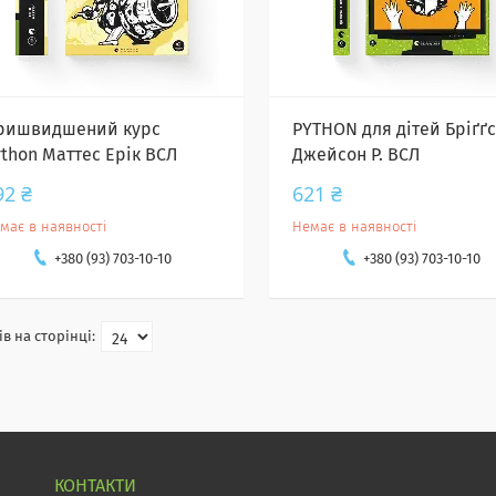
ришвидшений курс
PYTHON для дітей Бріґґс
ython Маттес Ерік ВСЛ
Джейсон Р. ВСЛ
92 ₴
621 ₴
має в наявності
Немає в наявності
+380 (93) 703-10-10
+380 (93) 703-10-10