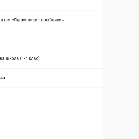
цтво «Підручники і посібники»
ва школа (1-4 клас)
ька