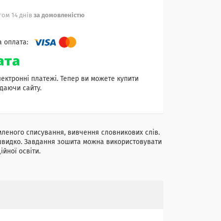
ом 14 днів
за домовленістю
лектронні платежі. Тепер ви можете купити
даючи сайту.
мленого списування, вивчення словникових слів.
 швидко. Завдання зошита можна використовувати
ійної освіти.