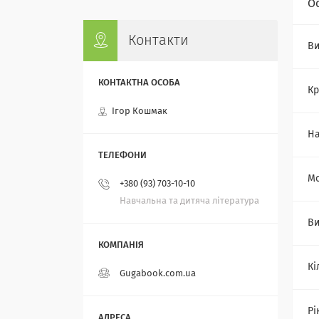
О
Контакти
Ви
Кр
Ігор Кошмак
На
Мо
+380 (93) 703-10-10
Навчальна та дитяча література
Ви
Кі
Gugabook.com.ua
Рі