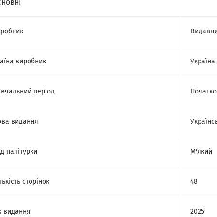
сновні
робник
Видавни
аїна виробник
Україна
вчальний період
Початко
ва видання
Українс
д палітурки
М'який
лькість сторінок
48
к видання
2025