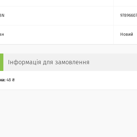
BN
9789660
ан
Новий
Інформація для замовлення
на:
48 ₴