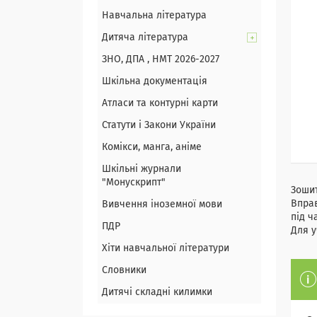
Навчальна література
Дитяча література
ЗНО, ДПА , НМТ 2026-2027
Шкільна документація
Атласи та контурні карти
Статути і Закони України
Комікси, манга, аніме
Шкільні журнали
"Монускрипт"
Зошит
Вправ
Вивчення іноземної мови
під ч
ПДР
Для у
Хіти навчальної літератури
Словники
Дитячі складні килимки