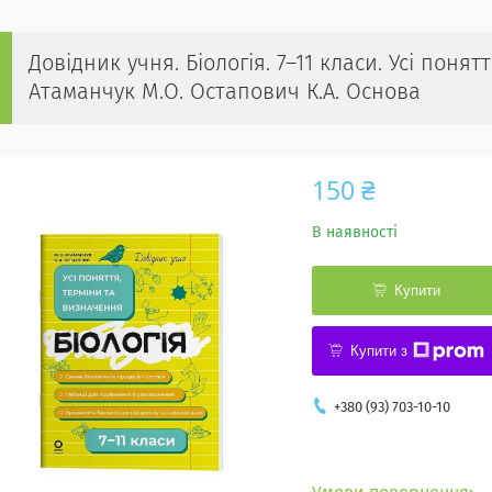
Довідник учня. Біологія. 7–11 класи. Усі поня
Атаманчук М.О. Остапович К.А. Основа
150 ₴
В наявності
Купити
Купити з
+380 (93) 703-10-10