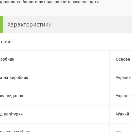
хронологію біологічних відкриттів та ключові дати.
Характеристики
сновні
робник
Основа
аїна виробник
Україна
ва видання
Українс
д палітурки
М'який