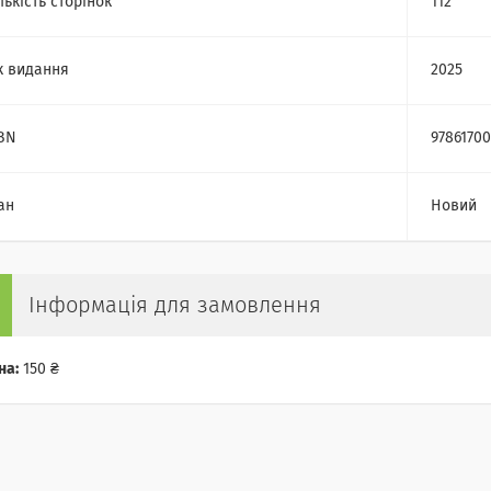
лькість сторінок
112
к видання
2025
BN
9786170
ан
Новий
Інформація для замовлення
на:
150 ₴