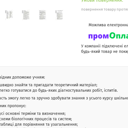
повернення товару протяг
У компанії підключені е
будь-який товар не поки
відник допоможе учням:
швидко знайти та пригадати теоретичний матеріал;
легко готуватися до будь-яких діагностувальних робіт, іспитів.
асть змогу легко та зручно здобувати знання з усього курсу шкільної
ник пропонує:
усі основні терміни та визначення;
схеми біологічних процесів та систем;
таблиці для порівняння та узагальнення;