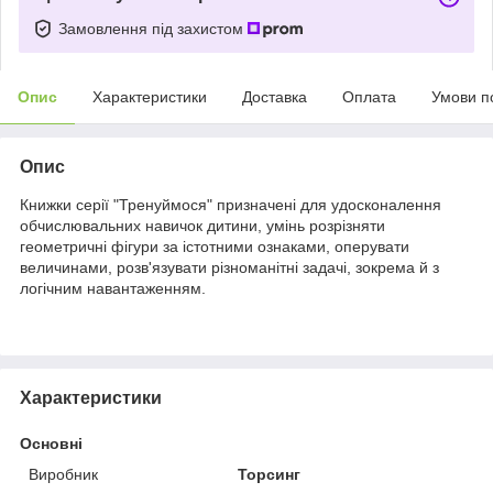
Замовлення під захистом
Опис
Характеристики
Доставка
Оплата
Умови п
Опис
Книжки серії "Тренуймося" призначені для удосконалення
обчислювальних навичок дитини, умінь розрізняти
геометричні фігури за істотними ознаками, оперувати
величинами, розв'язувати різноманітні задачі, зокрема й з
логічним навантаженням.
Характеристики
Основні
Виробник
Торсинг