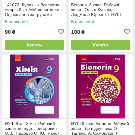
141072 Щупак І. / Всесвітня
Біологія. 8 клас. Робочий
історія 8 кл. Мої досягнення.
зошит. Ольга Кулініч,
Оцінювання за групами
Людмила Юрченко. НУШ.
результатів (НУШ)
Генеза
В наявності
В наявності
90
108
₴
₴
Купити
Купити
НУШ 9 кл. Хімія. Робочий
НУШ 9 клас Біологія Робочий
зошит до підр. Григорович
зошит. До підручника О.
О.В., Недоруб О. Ю.. Ранок
Тагліна, А. Самойлов, Л.