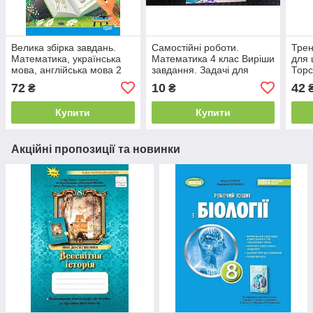
Велика збірка завдань.
Самостійні роботи.
Трен
Математика, українська
Математика 4 клас Виріши
для 
мова, англійська мова 2
завдання. Задачі для
Торс
клас. НУШ. Торсінг
допитливих (рос.) Торсінг
72
10
42
₴
₴
Купити
Купити
Акційні пропозиції та новинки