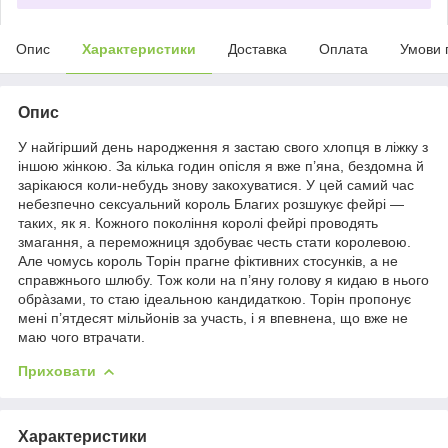
Опис
Характеристики
Доставка
Оплата
Умови 
Опис
У найгірший день народження я застаю свого хлопця в ліжку з
іншою жінкою. За кілька годин опісля я вже п’яна, бездомна й
зарікаюся коли-небудь знову закохуватися. У цей самий час
небезпечно сексуальний король Благих розшукує фейрі —
таких, як я. Кожного покоління королі фейрі проводять
змагання, а переможниця здобуває честь стати королевою.
Але чомусь король Торін прагне фіктивних стосунків, а не
справжнього шлюбу. Тож коли на п’яну голову я кидаю в нього
обрàзами, то стаю ідеальною кандидаткою. Торін пропонує
мені п’ятдесят мільйонів за участь, і я впевнена, що вже не
маю чого втрачати.
Приховати
Характеристики