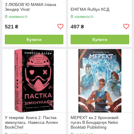
З ЛЮБОВ`Ю МАМА Іліана
Зендер Vivat
ЕНІГМА RuNyx КСД
В наявності
В наявності
521
497
₴
₴
Купити
Купити
У темряві. Книга 2. Пастка
МЕРЕХТ кн.2 бронзовий
зімкнулась. Навесса Аллен
пугач В.Бондарчук Nebo
BookChef
Booklab Publishing