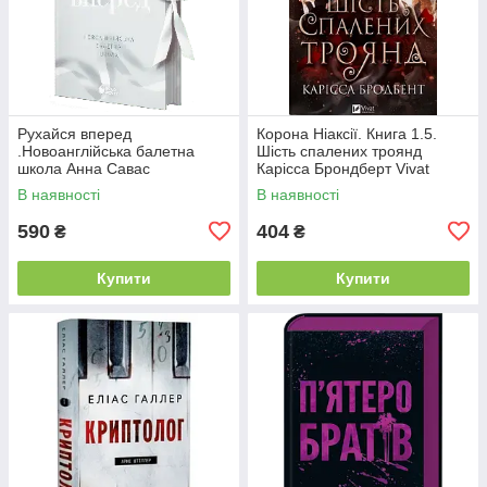
Рухайся вперед
Корона Ніаксії. Книга 1.5.
.Новоанглійська балетна
Шість спалених троянд
школа Анна Савас
Карісса Брондберт Vivat
READBERRY
В наявності
В наявності
590
404
₴
₴
Купити
Купити