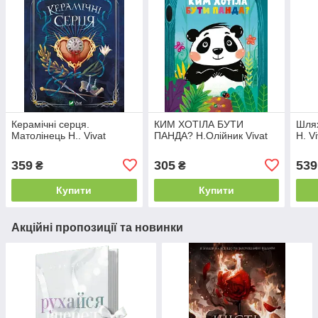
Керамічні серця.
КИМ ХОТІЛА БУТИ
Шлях
Матолінець Н.. Vivat
ПАНДА? Н.Олійник Vivat
Н. Vi
359
305
539
₴
₴
Купити
Купити
Акційні пропозиції та новинки