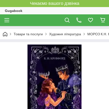
Чекаємо вашого дзвінка
Gugabook
Товари та послуги
Художня література
МОРОЗ К.Н. 