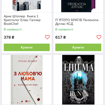
Арне Штіллер. Книга 1.
Криптолог Еліас Галлер
П`ЯТЕРО БРАТІВ Пеленопа
BookChef
Дуглас КСД
В наявності
В наявності
378
617
₴
₴
Купити
Купити