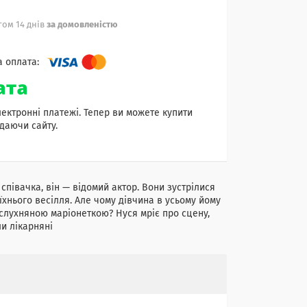
ом 14 днів
за домовленістю
лектронні платежі. Тепер ви можете купити
даючи сайту.
співачка, він — відомий актор. Вони зустрілися
и їхнього весілля. Але чому дівчина в усьому йому
х слухняною маріонеткою? Нуся мріє про сцену,
и лікарняні