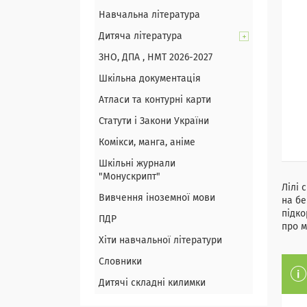
Навчальна література
Дитяча література
ЗНО, ДПА , НМТ 2026-2027
Шкільна документація
Атласи та контурні карти
Статути і Закони України
Комікси, манга, аніме
Шкільні журнали
"Монускрипт"
Лілі 
Вивчення іноземної мови
на бе
підко
ПДР
про м
Хіти навчальної літератури
Словники
Дитячі складні килимки