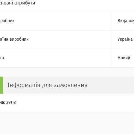
сновні атрибути
робник
Видавни
аїна виробник
Україна
ан
Новий
Інформація для замовлення
на:
291 ₴