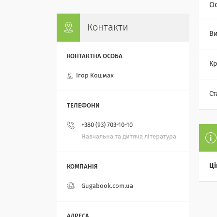
О
Контакти
Ви
Кр
Ігор Кошмак
Ст
+380 (93) 703-10-10
Навчальна та дитяча література
Ці
Gugabook.com.ua