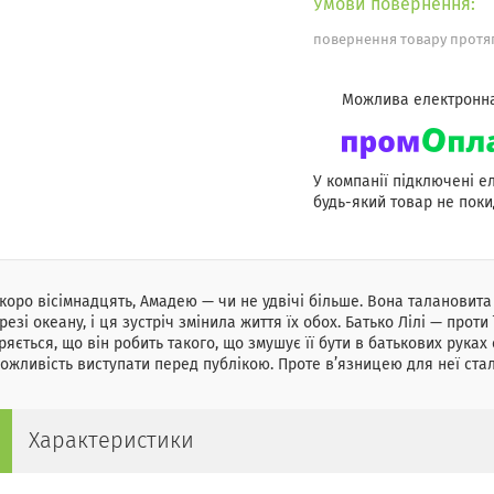
повернення товару протяг
У компанії підключені е
будь-який товар не поки
скоро вісімнадцять, Амадею — чи не удвічі більше. Вона талановита 
резі океану, і ця зустріч змінила життя їх обох. Батько Лілі — прот
ряється, що він робить такого, що змушує її бути в батькових рука
ожливість виступати перед публікою. Проте в’язницею для неї стал
Характеристики