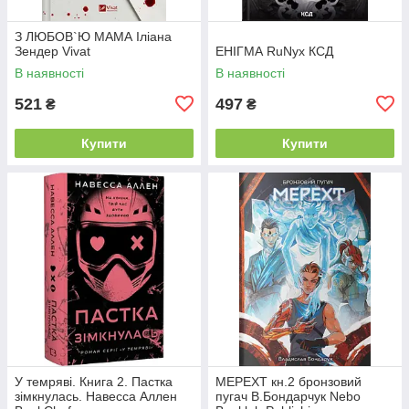
З ЛЮБОВ`Ю МАМА Іліана
Зендер Vivat
ЕНІГМА RuNyx КСД
В наявності
В наявності
521
497
₴
₴
Купити
Купити
У темряві. Книга 2. Пастка
МЕРЕХТ кн.2 бронзовий
зімкнулась. Навесса Аллен
пугач В.Бондарчук Nebo