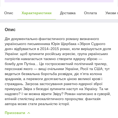
Опис
Характеристики
Доставка
Оплата
Умови 
Опис
Дія документально-фантастичного роману визначного
українського письменника Юрія Щербака «Зброя Судного
дня» відбувається в 2014–2015 роках, коли вирішується доля
України: щоб зупинити російську агресію, група українських
патріотів намагається таємно створити ядерну зброю —
бомбу для Путіна... Це гостросюжетний політичний трилер,
персонажі якого — вищі очільники України, Росії та США; тут
ведеться безжальна боротьба розвідок, діє п’ята колона
зрадників, а перемоги досягаються ціною великої крові і
страждань. Загроза застосування ракетно-ядерної зброї
примушує Звіра з безодні зупинити наступ на Україну. Та чи
надовго? І чи можна вірити Звіру? Роман написано в суворій,
епічній стилістиці апокаліптичного пророцтва: фантазія
автора може стати реальністю історії.
Приховати