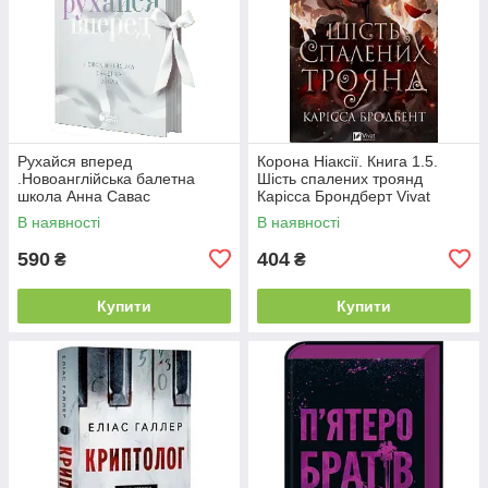
Рухайся вперед
Корона Ніаксії. Книга 1.5.
.Новоанглійська балетна
Шість спалених троянд
школа Анна Савас
Карісса Брондберт Vivat
READBERRY
В наявності
В наявності
590
404
₴
₴
Купити
Купити