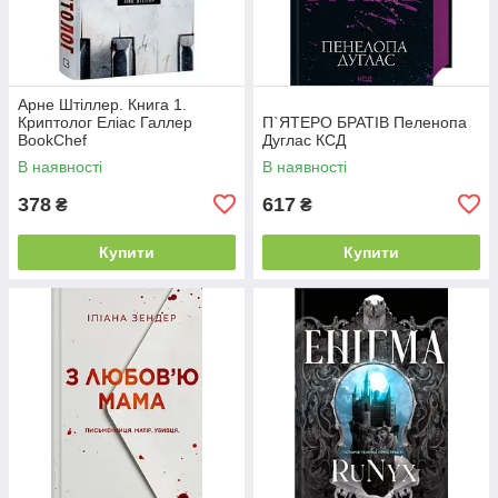
Арне Штіллер. Книга 1.
Криптолог Еліас Галлер
П`ЯТЕРО БРАТІВ Пеленопа
BookChef
Дуглас КСД
В наявності
В наявності
378
617
₴
₴
Купити
Купити