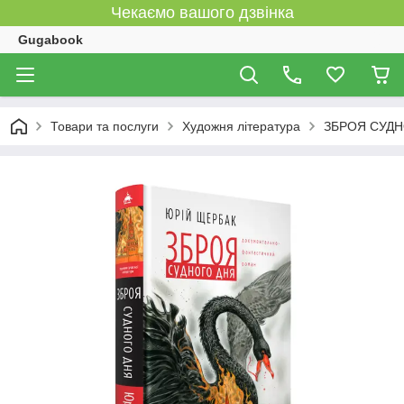
Чекаємо вашого дзвінка
Gugabook
Товари та послуги
Художня література
ЗБРОЯ СУДНО