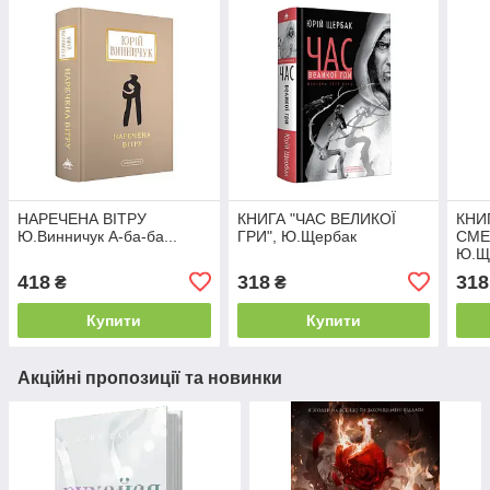
НАРЕЧЕНА ВІТРУ
КНИГА "ЧАС ВЕЛИКОЇ
КНИ
Ю.Винничук А-ба-ба...
ГРИ", Ю.Щербак
СМЕ
Ю.Щ
418
318
318
₴
₴
Купити
Купити
Акційні пропозиції та новинки