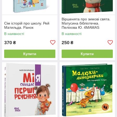
Віршенята про зимові свята.
Сім історій про школу. Рей
Матусина бібліотечка.
Матильда. Ранок
Пеліхова Ю. 4MAMAS
В наявності
В наявності
370
250
₴
₴
Купити
Купити