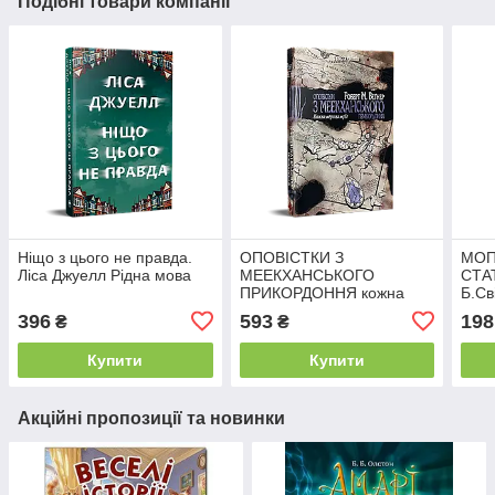
Подібні товари компанії
Ніщо з цього не правда.
ОПОВІСТКИ З
МОП
Ліса Джуелл Рідна мова
МЕЕКХАНСЬКОГО
СТА
ПРИКОРДОННЯ кожна
Б.Св
мертва мрія Р.М.Веґнер
396
593
198
₴
₴
Рідна мова
Купити
Купити
Акційні пропозиції та новинки