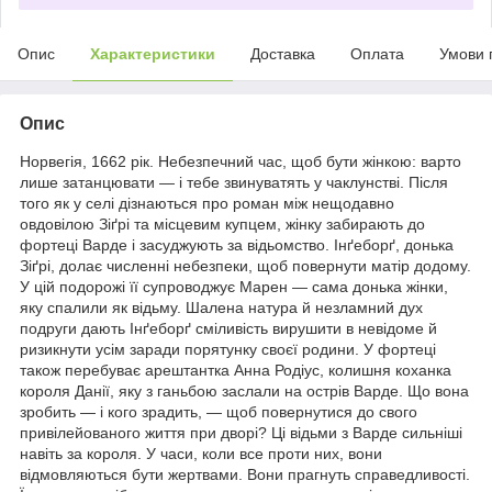
Опис
Характеристики
Доставка
Оплата
Умови 
Опис
Норвегія, 1662 рік. Небезпечний час, щоб бути жінкою: варто
лише затанцювати — і тебе звинуватять у чаклунстві. Після
того як у селі дізнаються про роман між нещодавно
овдовілою Зіґрі та місцевим купцем, жінку забирають до
фортеці Варде і засуджують за відьомство. Інґеборґ, донька
Зіґрі, долає численні небезпеки, щоб повернути матір додому.
У цій подорожі її супроводжує Марен — сама донька жінки,
яку спалили як відьму. Шалена натура й незламний дух
подруги дають Інґеборґ сміливість вирушити в невідоме й
ризикнути усім заради порятунку своєї родини. У фортеці
також перебуває арештантка Анна Родіус, колишня коханка
короля Данії, яку з ганьбою заслали на острів Варде. Що вона
зробить — і кого зрадить, — щоб повернутися до свого
привілейованого життя при дворі? Ці відьми з Варде сильніші
навіть за короля. У часи, коли все проти них, вони
відмовляються бути жертвами. Вони прагнуть справедливості.