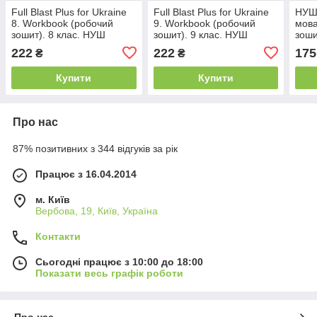
Full Blast Plus for Ukraine
Full Blast Plus for Ukraine
НУШ 
8. Workbook (робочий
9. Workbook (робочий
мова
зошит). 8 клас. НУШ
зошит). 9 клас. НУШ
зоши
Лінгвст
Лінгвст
С.С.
222
222
175
₴
₴
Купити
Купити
Про нас
87% позитивних з 344 відгуків за рік
Працює з 16.04.2014
м. Київ
Вербова, 19, Київ, Україна
Контакти
Сьогодні працює з 10:00 до 18:00
Показати весь графік роботи
Про нас