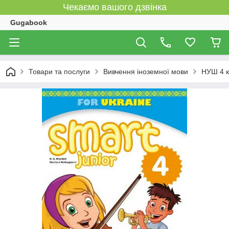
Чекаємо вашого дзвінка
Gugabook
Товари та послуги
Вивчення іноземної мови
НУШ 4 к