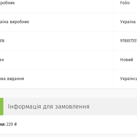
робник
Folio
аїна виробник
Україна
BN
97861755
ан
Новий
ва видання
Українс
Інформація для замовлення
на:
220 ₴