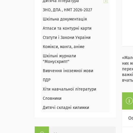
Дитяча література
ЗНО, ДПА , НМТ 2026-2027
Шкільна документація
Атласи та контурні карти
Статути і Закони України
Комікси, манга, аніме
Шкільні журнали
«Мале
"Монускрипт"
них м
переж
Вивчення іноземної мови
важкі
ПДР
вчать
Хіти навчальної літератури
Словники
Дитячі складні килимки
О