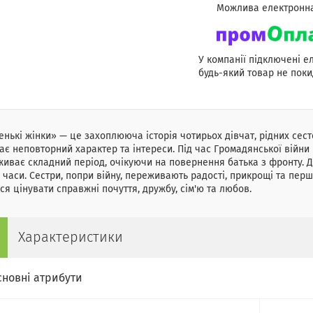
У компанії підключені е
будь-який товар не поки
нькі жінки» — це захоплююча історія чотирьох дівчат, рідних сест
ає неповторний характер та інтереси. Під час Громадянської війн
иває складний період, очікуючи на повернення батька з фронту. Д
 часи. Сестри, попри війну, переживають радості, прикрощі та пер
ся цінувати справжні почуття, дружбу, сім'ю та любов.
Характеристики
сновні атрибути