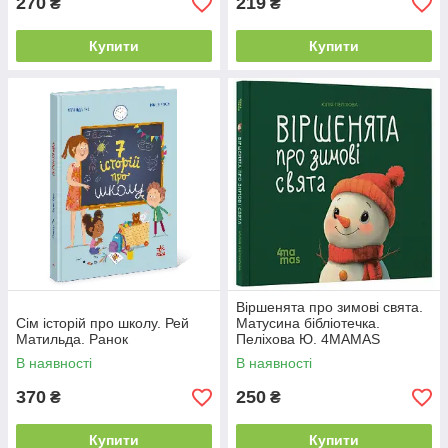
270
219
₴
₴
Купити
Купити
Віршенята про зимові свята.
Сім історій про школу. Рей
Матусина бібліотечка.
Матильда. Ранок
Пеліхова Ю. 4MAMAS
В наявності
В наявності
370
250
₴
₴
Купити
Купити