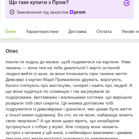
Що таке купити з Пром?
Замовлення під захистом
Опис
Характеристики
Доставка
Оплата
Умови п
Опис
Інколи ти ходиш до музею, щоб подивитися на картини. Уяви
лишень — вони теж на тебе дивляться! І варто останній
людині вийти із зали, як вони починають своє таємне життя.
Дивозвірі з картин Марії Примаченко дружать, ворогують,
багато пліткують про мистецтво, галереї і навіть про людей. А
ще вони нудяться по сховищах і так засумували за
подорожами, виставками і маленькими гостями, що вирішили
розкрити тобі свої секрети. Ця книжка допоможе тобі
подружитися із дивозвірами і дізнатися, яке цікаве було життя
у їхньої мами-художниці. Бо хто, як не вони, найкраще знають
свою творчиню? А ще вони щиро вірять, що незабаром
зустрінуться з тобою у музеї. Але спершу вони чекають
зустрічі з читачем у цій книзі, з неймовірно важливим і цікавим
текстом про життя видатної художниці та дивовижними