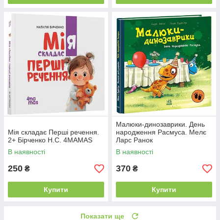
Малюки-динозаврики. День
Мія складає Перші речення.
народження Расмуса. Мелє
2+ Бірченко Н.С. 4MAMAS
Ларс Ранок
В наявності
В наявності
250
370
₴
₴
Купити
Купити
Показати ще