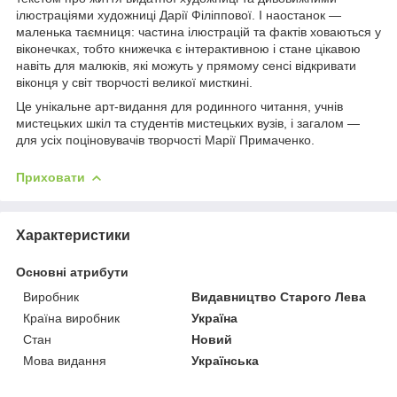
ілюстраціями художниці Дарії Філіппової. І наостанок —
маленька таємниця: частина ілюстрацій та фактів ховаються у
віконечках, тобто книжечка є інтерактивною і стане цікавою
навіть для малюків, які можуть у прямому сенсі відкривати
віконця у світ творчості великої мисткині.
Це унікальне арт-видання для родинного читання, учнів
мистецьких шкіл та студентів мистецьких вузів, і загалом —
для усіх поціновувачів творчості Марії Примаченко.
Приховати
Характеристики
Основні атрибути
Виробник
Видавництво Старого Лева
Країна виробник
Україна
Стан
Новий
Мова видання
Українська