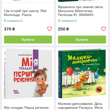
Віршенята про зимові свята.
Сім історій про школу. Рей
Матусина бібліотечка.
Матильда. Ранок
Пеліхова Ю. 4MAMAS
В наявності
В наявності
370
250
₴
₴
Купити
Купити
Малюки-динозаврики. День
Мія складає Перші речення.
народження Расмуса. Мелє