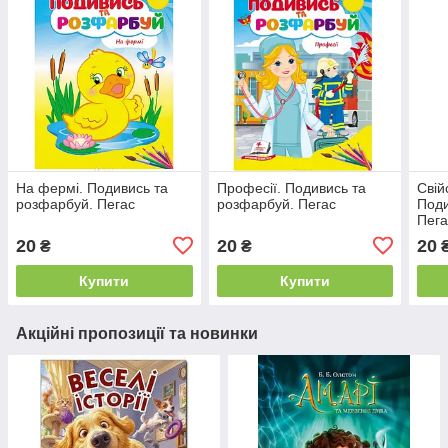
На фермі. Подивись та
Професії. Подивись та
Свій
розфарбуй. Пегас
розфарбуй. Пегас
Поди
Пега
20
20
20
₴
₴
Купити
Купити
Акційні пропозиції та новинки