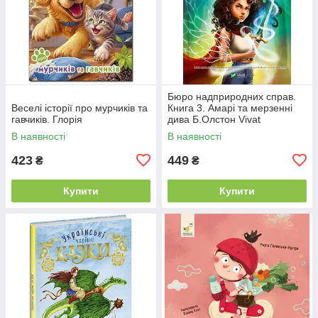
Бюро надприродних справ.
Веселі історії про мурчиків та
Книга 3. Амарі та мерзенні
гавчиків. Глорія
дива Б.Олстон Vivat
В наявності
В наявності
423
449
₴
₴
Купити
Купити