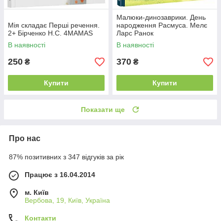
Малюки-динозаврики. День
Мія складає Перші речення.
народження Расмуса. Мелє
2+ Бірченко Н.С. 4MAMAS
Ларс Ранок
В наявності
В наявності
250
370
₴
₴
Купити
Купити
Показати ще
Про нас
87% позитивних з 347 відгуків за рік
Працює з 16.04.2014
м. Київ
Вербова, 19, Київ, Україна
Контакти