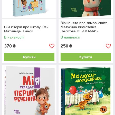
Віршенята про зимові свята.
Сім історій про школу. Рей
Матусина бібліотечка.
Матильда. Ранок
Пеліхова Ю. 4MAMAS
В наявності
В наявності
370
250
₴
₴
Купити
Купити