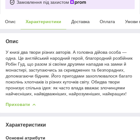
Замовлення під захистом
Опис
Характеристики
Доставка
Оплата
Умови 
Опис
У книзі два твори різних авторів. А головна дійова особа —
одна. Це англійський народний герой, благородний розбійник
Робін Гуд, що разом зі своїми друзями нападав на замки й
монастирі, заступаючись за скривджених та безпорадних,
допомагаючи бідним. Його пригодами захоплювалося багато
поколінь хлопчаків із різних куточків світу. Обидва твори
пронизує спільна ідея: як часто влада вважає злочинцями
найчесніших, найвідважніших, найрозумніших, найкращих!
Приховати
Характеристики
Основні атрибути