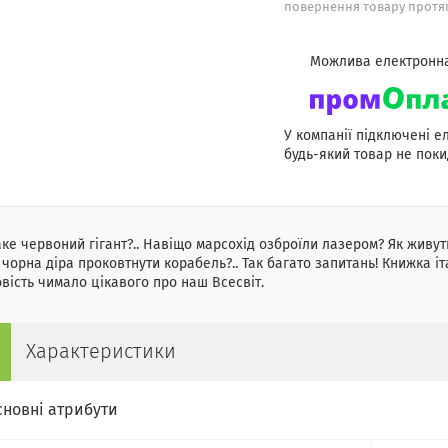
повернення товару протяг
У компанії підключені е
будь-який товар не поки
ке червоний гігант?.. Навіщо марсохід озброїли лазером? Як живут
чорна діра проковтнути корабель?.. Так багато запитань! Книжка і
вість чимало цікавого про наш Всесвіт.
Характеристики
сновні атрибути