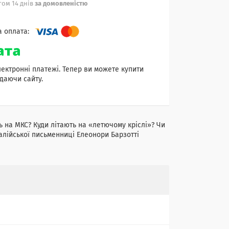
ом 14 днів
за домовленістю
лектронні платежі. Тепер ви можете купити
даючи сайту.
ь на МКС? Куди літають на «летючому кріслі»? Чи
талійської письменниці Елеонори Барзотті