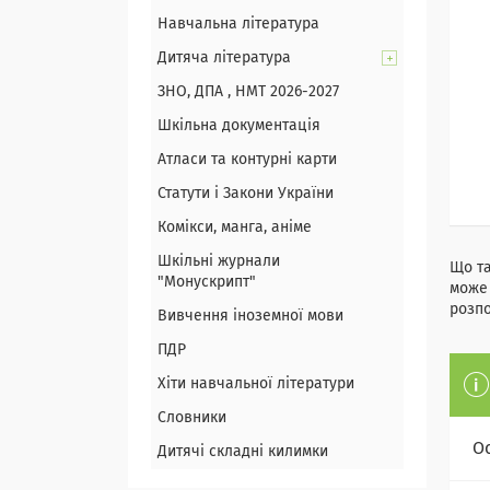
Навчальна література
Дитяча література
ЗНО, ДПА , НМТ 2026-2027
Шкільна документація
Атласи та контурні карти
Статути і Закони України
Комікси, манга, аніме
Шкільні журнали
Що та
"Монускрипт"
може 
розпо
Вивчення іноземної мови
ПДР
Хіти навчальної літератури
Словники
О
Дитячі складні килимки