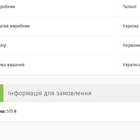
робник
Талант
аїна виробник
Україна
лір
Червон
ва видання
Українс
Інформація для замовлення
на:
575 ₴