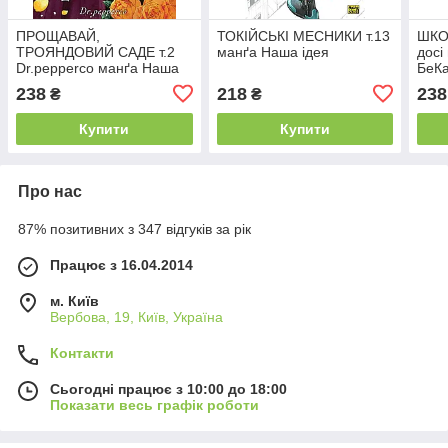
ПРОЩАВАЙ,
ТОКІЙСЬКІ МЕСНИКИ т.13
ШКО
ТРОЯНДОВИЙ САДЕ т.2
манґа Наша ідея
досі
Dr.pepperco манґа Наша
БеКа
ідея
238
218
238
₴
₴
Купити
Купити
Про нас
87% позитивних з 347 відгуків за рік
Працює з 16.04.2014
м. Київ
Вербова, 19, Київ, Україна
Контакти
Сьогодні працює з 10:00 до 18:00
Показати весь графік роботи