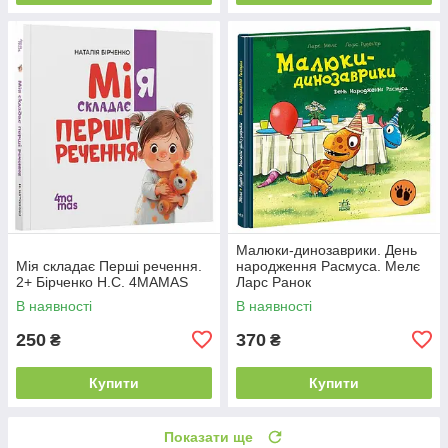
Малюки-динозаврики. День
Мія складає Перші речення.
народження Расмуса. Мелє
2+ Бірченко Н.С. 4MAMAS
Ларс Ранок
В наявності
В наявності
250
370
₴
₴
Купити
Купити
Показати ще