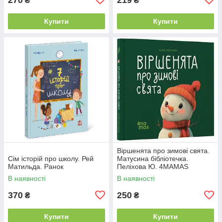
₴
₴
Купити
Купити
Віршенята про зимові свята.
Сім історій про школу. Рей
Матусина бібліотечка.
Матильда. Ранок
Пеліхова Ю. 4MAMAS
В наявності
В наявності
370
250
₴
₴
Купити
Купити