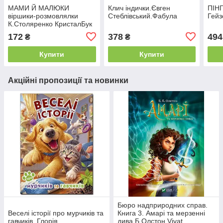
МАМИ Й МАЛЮКИ
Клич індички.Євген
ПІН
віршики-розмовлялки
Стеблівський.Фабула
Гейз
К.Столяренко КристалБук
172
378
494
₴
₴
Купити
Купити
Акційні пропозиції та новинки
Бюро надприродних справ.
Веселі історії про мурчиків та
Книга 3. Амарі та мерзенні
гавчиків. Глорія
дива Б.Олстон Vivat