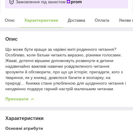
Замовлення під захистом
Опис
Характеристики
Доставка
Оплата
Умови 
Опис
Що може бути краще за чарівні миті родинного читання?
Особливо, коли батьки читають виразно, різними голосами.
Жваві, дотепні віршики допоможуть розвинути в дитини
надзвичайно важливі навички усвідомленого читання:
зрозуміти й обговорити, про що ця історія; пригадати, кого з
тваринок, як у книжці, довелося бачити в зоопарку, на
природі… Книжка стане улюбленою для щоденного читання і
неодмінно подарує гарний настрій маленьким читачам.
Приховати
Характеристики
Основні атрибути