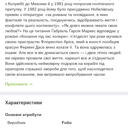
з Колумбії до Мексики й у 1981 році попросив політичного
притулку. У 1982 році йому було присуджено Нобелівську
премію з літератури: «за романи та оповідання, в яких
фантазія та реальність, поєднуючись, відображають життя і
конфлікти цього континенту». «Як довго можна чекати свою
любов?» На це питання Ґабріель Ґарсія Маркес відповідає у
романі «Кохання під час холери»: п’ятдесят три роки мучився
своєю пристрастю Флорентіно Аріса, який в юності пообіцяв
красуні Ферміні Дасе вічно кохати її. Та вона одружилась з
іншим. Але все ж він домагається свого — і двоє літніх людей,
які окремо прожили свої життя, нарешті все ж з’єднуються.
Вони здійснюють неймовірну подорож на кораблі під
прапором страшної хвороби для того, щоб насолодитися
своїм коханням, яке витримало випробування часом.
Приховати
Характеристики
Основні атрибути
Виробник
Folio