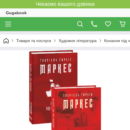
Чекаємо вашого дзвінка
Gugabook
Товари та послуги
Художня література
Кохання під 