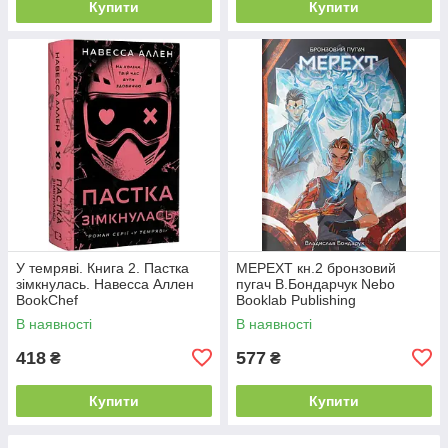
Купити
Купити
У темряві. Книга 2. Пастка
МЕРЕХТ кн.2 бронзовий
зімкнулась. Навесса Аллен
пугач В.Бондарчук Nebo
BookChef
Booklab Publishing
В наявності
В наявності
418
577
₴
₴
Купити
Купити