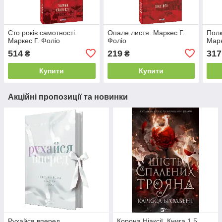
Сто років самотності.
Опале листя. Маркес Г.
Полк
Маркес Г. Фоліо
Фоліо
Марк
514
219
317
₴
₴
Купити
Купити
Акційні пропозиції та новинки
Рухайся вперед
Корона Ніаксії. Книга 1.5.