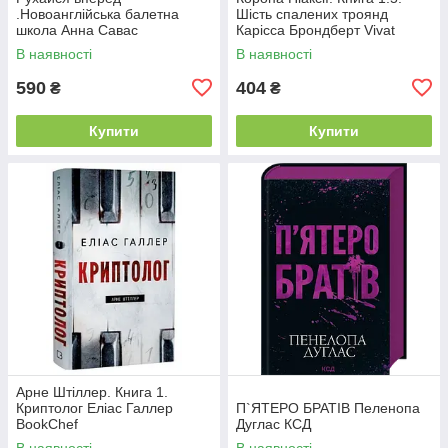
.Новоанглійська балетна
Шість спалених троянд
школа Анна Савас
Карісса Брондберт Vivat
READBERRY
В наявності
В наявності
590
404
₴
₴
Купити
Купити
Арне Штіллер. Книга 1.
Криптолог Еліас Галлер
П`ЯТЕРО БРАТІВ Пеленопа
BookChef
Дуглас КСД
В наявності
В наявності