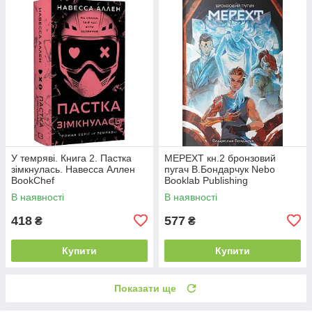
У темряві. Книга 2. Пастка
МЕРЕХТ кн.2 бронзовий
зімкнулась. Навесса Аллен
пугач В.Бондарчук Nebo
BookChef
Booklab Publishing
В наявності
В наявності
418
577
₴
₴
Купити
Купити
Показати ще