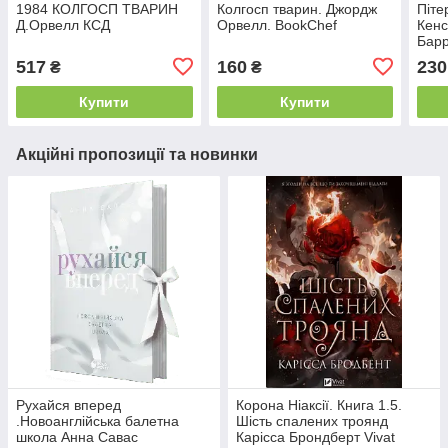
1984 КОЛГОСП ТВАРИН
Колгосп тварин. Джордж
Піте
Д.Орвелл КСД
Орвелл. BookChef
Кенс
Барр
517
160
230
₴
₴
Купити
Купити
Акційні пропозиції та новинки
Рухайся вперед
Корона Ніаксії. Книга 1.5.
.Новоанглійська балетна
Шість спалених троянд
школа Анна Савас
Карісса Брондберт Vivat