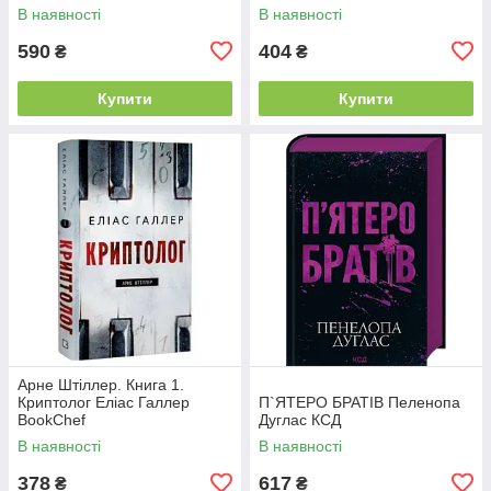
READBERRY
В наявності
В наявності
590
404
₴
₴
Купити
Купити
Арне Штіллер. Книга 1.
Криптолог Еліас Галлер
П`ЯТЕРО БРАТІВ Пеленопа
BookChef
Дуглас КСД
В наявності
В наявності
378
617
₴
₴