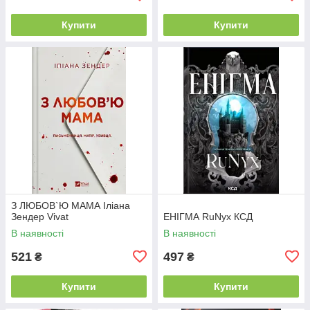
Купити
Купити
З ЛЮБОВ`Ю МАМА Іліана
Зендер Vivat
ЕНІГМА RuNyx КСД
В наявності
В наявності
521
497
₴
₴
Купити
Купити