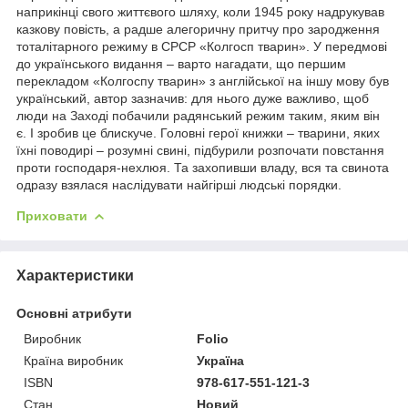
наприкінці свого життєвого шляху, коли 1945 року надрукував
казкову повість, а радше алегоричну притчу про зародження
тоталітарного режиму в СРСР «Колгосп тварин». У передмові
до українського видання – варто нагадати, що першим
перекладом «Колгоспу тварин» з англійської на іншу мову був
український, автор зазначив: для нього дуже важливо, щоб
люди на Заході побачили радянський режим таким, яким він
є. І зробив це блискуче. Головні герої книжки – тварини, яких
їхні поводирі – розумні свині, підбурили розпочати повстання
проти господаря-нехлюя. Та захопивши владу, вся та свинота
одразу взялася наслідувати найгірші людські порядки.
Приховати
Характеристики
Основні атрибути
Виробник
Folio
Країна виробник
Україна
ISBN
978-617-551-121-3
Стан
Новий