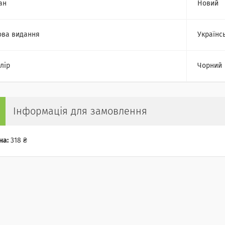
ан
Новий
ва видання
Українс
лір
Чорний
Інформація для замовлення
на:
318 ₴