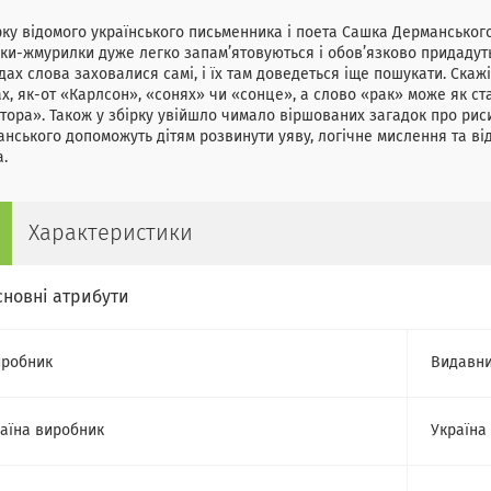
рку відомого українського письменника і поета Сашка Дерманського 
ки-жмурилки дуже легко запам’ятовуються і обов’язково придадуться
ах слова заховалися самі, і їх там доведеться іще пошукати. Скаж
х, як-от «Карлсон», «сонях» чи «сонце», а слово «рак» може як ст
тора». Також у збірку увійшло чимало віршованих загадок про рис
нського допоможуть дітям розвинути уяву, логічне мислення та ві
.
Характеристики
сновні атрибути
робник
Видавни
аїна виробник
Україна