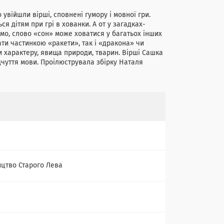
увійшли вірші, сповнені гумору і мовної гри.
 дітям при грі в хованки. А от у загадках-
імо, слово «сон» може ховатися у багатьох інших
ати частинкою «ракети», так і «дракона» чи
и характеру, явища природи, тварин. Вірші Сашка
дчуття мови. Проілюструвала збірку Наталя
цтво Старого Лева