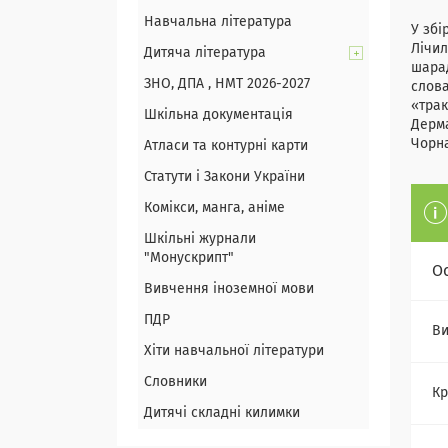
Навчальна література
У збі
Лічил
Дитяча література
шарад
ЗНО, ДПА , НМТ 2026-2027
слова
«трак
Шкільна документація
Дерма
Чорна
Атласи та контурні карти
Статути і Закони України
Комікси, манга, аніме
Шкільні журнали
"Монускрипт"
О
Вивчення іноземної мови
ПДР
Ви
Хіти навчальної літератури
Словники
Кр
Дитячі складні килимки