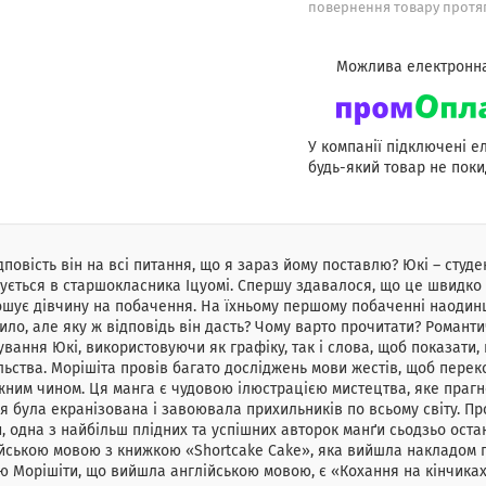
повернення товару протяг
У компанії підключені е
будь-який товар не поки
дповість він на всі питання, що я зараз йому поставлю? Юкі – студе
ується в старшокласника Іцуомі. Спершу здавалося, що це швидко 
шує дівчину на побачення. На їхньому першому побаченні наодинці 
ило, але яку ж відповідь він дасть? Чому варто прочитати? Романт
ування Юкі, використовуючи як графіку, так і слова, щоб показат
льства. Морішіта провів багато досліджень мови жестів, щоб пере
ним чином. Ця манга є чудовою ілюстрацією мистецтва, яке прагне 
ія була екранізована і завоювала прихильників по всьому світу. П
, одна з найбільш плідних та успішних авторок манґи сьодзьо оста
йською мовою з книжкою «Shortcake Cake», яка вийшла накладом по
ю Морішіти, що вийшла англійською мовою, є «Кохання на кінчиках