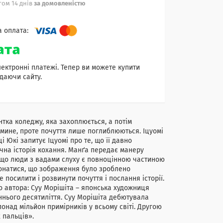
ом 14 днів
за домовленістю
лектронні платежі. Тепер ви можете купити
даючи сайту.
нтка коледжу, яка захоплюється, а потім
мине, проте почуття лише поглиблюються. Іцуомі
Юкі запитує Іцуомі про те, що її давно
ична історія кохання. Манґа передає манеру
и, що люди з вадами слуху є повноцінною частиною
конатися, що зображення було зроблено
посилити і розвинути почуття і послання історії.
ро автора: Суу Морішіта – японська художниця
ннього десятиліття. Суу Морішіта дебютувала
над мільйон примірників у всьому світі. Другою
 пальців».