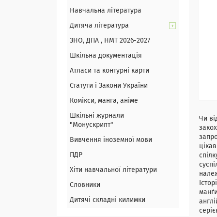
Навчальна література
Дитяча література
ЗНО, ДПА , НМТ 2026-2027
Шкільна документація
Атласи та контурні карти
Статути і Закони України
Комікси, манга, аніме
Шкільні журнали
Чи ві
"Монускрипт"
закох
запро
Вивчення іноземної мови
цікав
ПДР
спілк
суспі
Хіти навчальної літератури
належ
Істор
Словники
манґи
Дитячі складні килимки
англі
серіє