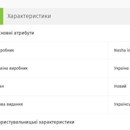
Характеристики
сновні атрибути
робник
Nasha i
аїна виробник
Україна
ан
Новий
ва видання
Українс
ористувальницькі характеристики