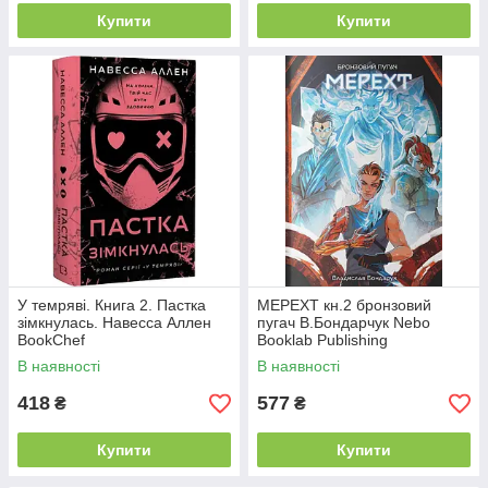
Купити
Купити
У темряві. Книга 2. Пастка
МЕРЕХТ кн.2 бронзовий
зімкнулась. Навесса Аллен
пугач В.Бондарчук Nebo
BookChef
Booklab Publishing
В наявності
В наявності
418
577
₴
₴
Купити
Купити