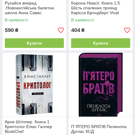
Рухайся вперед
Корона Ніаксії. Книга 1.5.
.Новоанглійська балетна
Шість спалених троянд
школа Анна Савас
Карісса Брондберт Vivat
READBERRY
В наявності
В наявності
590
404
₴
₴
Купити
Купити
Арне Штіллер. Книга 1.
Криптолог Еліас Галлер
П`ЯТЕРО БРАТІВ Пеленопа
BookChef
Дуглас КСД