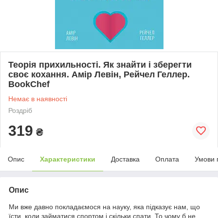
Теорія прихильності. Як знайти і зберегти
своє кохання. Амір Левін, Рейчел Геллер.
BookChef
Немає в наявності
Роздріб
319
₴
Опис
Характеристики
Доставка
Оплата
Умови 
Опис
Ми вже давно покладаємося на науку, яка підказує нам, що
їсти, коли займатися спортом і скільки спати. То чому б не