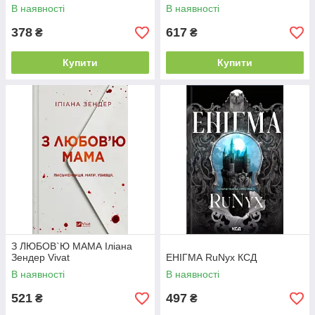
В наявності
В наявності
378
617
₴
₴
Купити
Купити
З ЛЮБОВ`Ю МАМА Іліана
Зендер Vivat
ЕНІГМА RuNyx КСД
В наявності
В наявності
521
497
₴
₴