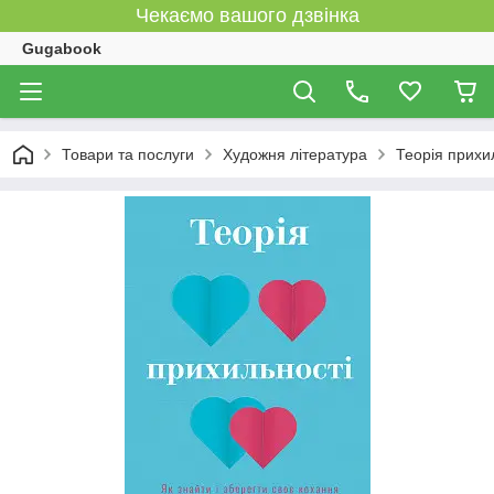
Чекаємо вашого дзвінка
Gugabook
Товари та послуги
Художня література
Теорія прихил