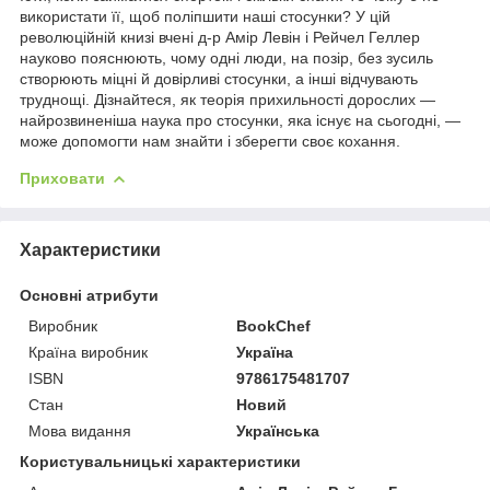
використати її, щоб поліпшити наші стосунки? У цій
революційній книзі вчені д-р Амір Левін і Рейчел Геллер
науково пояснюють, чому одні люди, на позір, без зусиль
створюють міцні й довірливі стосунки, а інші відчувають
труднощі. Дізнайтеся, як теорія прихильності дорослих —
найрозвиненіша наука про стосунки, яка існує на сьогодні, —
може допомогти нам знайти і зберегти своє кохання.
Приховати
Характеристики
Основні атрибути
Виробник
BookChef
Країна виробник
Україна
ISBN
9786175481707
Стан
Новий
Мова видання
Українська
Користувальницькі характеристики