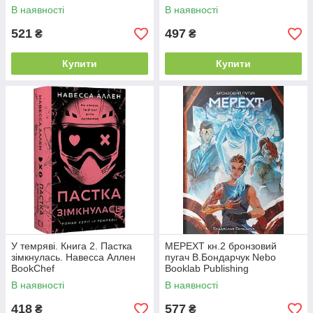
В наявності
В наявності
521
497
₴
₴
Купити
Купити
У темряві. Книга 2. Пастка
МЕРЕХТ кн.2 бронзовий
зімкнулась. Навесса Аллен
пугач В.Бондарчук Nebo
BookChef
Booklab Publishing
В наявності
В наявності
418
577
₴
₴