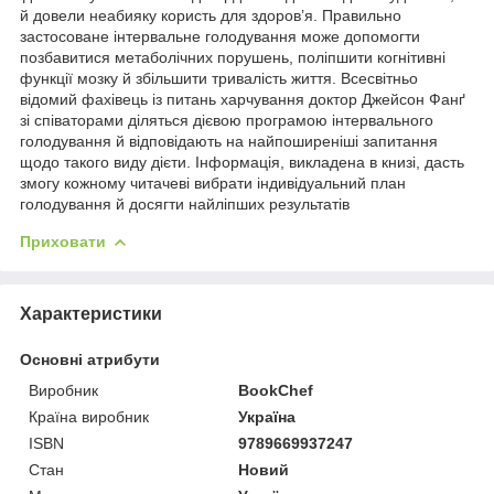
й довели неабияку користь для здоров’я. Правильно
застосоване інтервальне голодування може допомогти
позбавитися метаболічних порушень, поліпшити когнітивні
функції мозку й збільшити тривалість життя. Всесвітньо
відомий фахівець із питань харчування доктор Джейсон Фанґ
зі співаторами діляться дієвою програмою інтервального
голодування й відповідають на найпоширеніші запитання
щодо такого виду дієти. Інформація, викладена в книзі, дасть
змогу кожному читачеві вибрати індивідуальний план
голодування й досягти найліпших результатів
Приховати
Характеристики
Основні атрибути
Виробник
BookChef
Країна виробник
Україна
ISBN
9789669937247
Стан
Новий