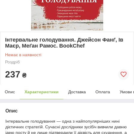
Інтервальне голодування. Джейсон Фанґ, Ів
Маєр, Меґан Рамос. BookChef
Немає в наявності
Роздріб
237
₴
Опис
Характеристики
Доставка
Оплата
Умови 
Опис
Інтервальне голодування — одна з найпопулярніших нині
дієтичних стратегій. Сучасні дослідники зусібіч вивчили давню
ідею посту й не лише підтвердили її дієвість для схуднення, а