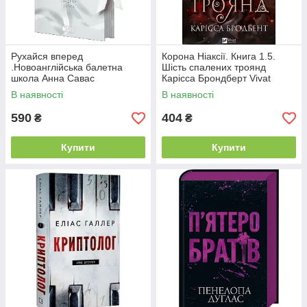
Рухайся вперед
Корона Ніаксії. Книга 1.5.
.Новоанглійська балетна
Шість спалених троянд
школа Анна Савас
Карісса Брондберт Vivat
READBERRY
В наявності
В наявності
590
404
₴
₴
Купити
Купити