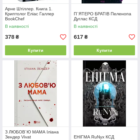
Арне Штіллер. Книга 1.
Криптолог Еліас Галлер
П`ЯТЕРО БРАТІВ Пеленопа
BookChef
Дуглас КСД
В наявності
В наявності
378
617
₴
₴
Купити
Купити
З ЛЮБОВ`Ю МАМА Іліана
Зендер Vivat
ЕНІГМА RuNyx КСД