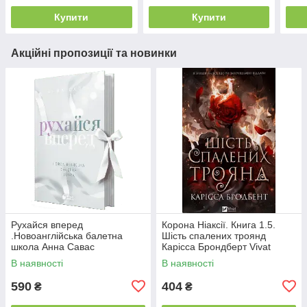
Купити
Купити
Акційні пропозиції та новинки
Рухайся вперед
Корона Ніаксії. Книга 1.5.
.Новоанглійська балетна
Шість спалених троянд
школа Анна Савас
Карісса Брондберт Vivat
READBERRY
В наявності
В наявності
590
404
₴
₴