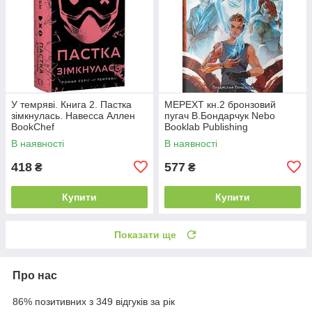
У темряві. Книга 2. Пастка
МЕРЕХТ кн.2 бронзовий
зімкнулась. Навесса Аллен
пугач В.Бондарчук Nebo
BookChef
Booklab Publishing
В наявності
В наявності
418
577
₴
₴
Купити
Купити
Показати ще
Про нас
86% позитивних з 349 відгуків за рік