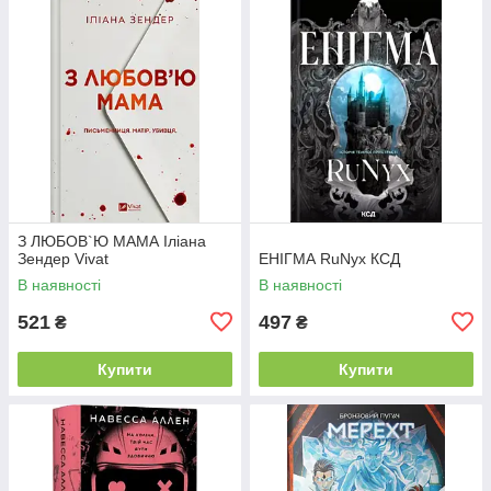
З ЛЮБОВ`Ю МАМА Іліана
Зендер Vivat
ЕНІГМА RuNyx КСД
В наявності
В наявності
521
497
₴
₴
Купити
Купити