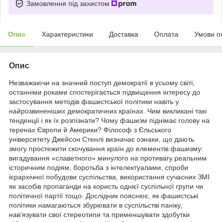
Замовлення під захистом
Опис
Характеристики
Доставка
Оплата
Умови п
Опис
Незважаючи на значний поступ демократії в усьому світі,
останніми роками спостерігається підвищення інтересу до
застосування методів фашистської політики навіть у
найрозвиненіших демократичних країнах. Чим викликані такі
тенденції і як їх розпізнати? Чому фашизм піднімає голову на
теренах Європи й Америки? Філософ з Єльського
університету Джейсон Стенлі визначає ознаки, що дають
змогу простежити скочування країн до елементів фашизму:
вигадування «славетного» минулого на противагу реальним
історичним подіям, боротьба з інтелектуалами, спроби
ієрархічної побудови суспільства, використання сучасних ЗМІ
як засобів пропаганди на користь однієї суспільної групи чи
політичної партії тощо. Дослідник пояснює, як фашистські
політики намагаються збурювати в суспільстві паніку,
нав’язувати свої стереотипи та применшувати здобутки