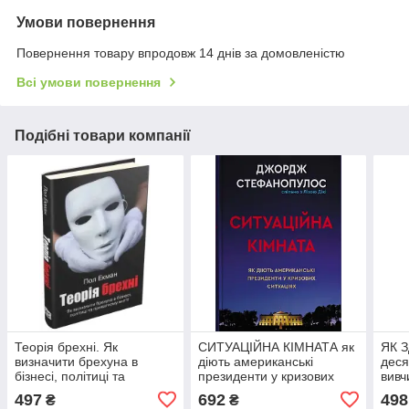
Умови повернення
Повернення товару впродовж 14 днів за домовленістю
Всі умови повернення
Подібні товари компанії
Теорія брехні. Як
СИТУАЦІЙНА КІМНАТА як
ЯК 
визначити брехуна в
діють американські
деся
бізнесі, політиці та
президенти у кризових
вивч
приватному житті (Пол
ситуаціях Ліза Дікі КМ-Букс
вам 
497
692
498
₴
₴
Екман) КМ Букс
В.Г.