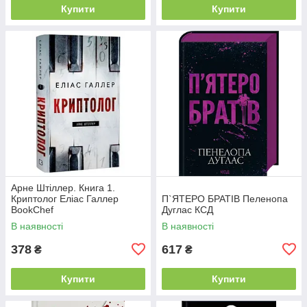
Купити
Купити
Арне Штіллер. Книга 1.
Криптолог Еліас Галлер
П`ЯТЕРО БРАТІВ Пеленопа
BookChef
Дуглас КСД
В наявності
В наявності
378
617
₴
₴
Купити
Купити