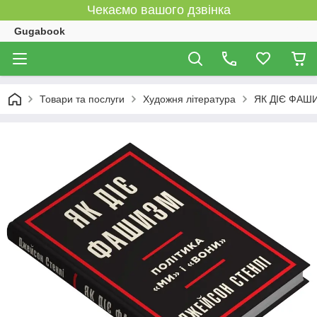
Чекаємо вашого дзвінка
Gugabook
Товари та послуги
Художня література
ЯК ДІЄ ФАШИЗ