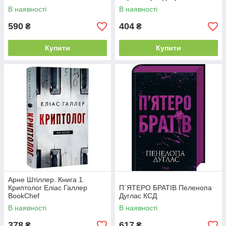
READBERRY
В наявності
В наявності
590
404
₴
₴
Купити
Купити
Арне Штіллер. Книга 1.
Криптолог Еліас Галлер
П`ЯТЕРО БРАТІВ Пеленопа
BookChef
Дуглас КСД
В наявності
В наявності
378
617
₴
₴