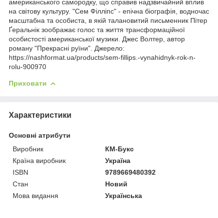
американського самородку, що справив надзвичайний вплив
на світову культуру. "Сем Філліпс" - епічна біографія, водночас
масштабна та особиста, в якій талановитий письменник Пітер
Ґеральнік зоображає голос та життя трансформаційної
особистості американської музики. Джес Волтер, автор
роману "Прекрасні руїни". Джерело:
https://nashformat.ua/products/sem-fillips.-vynahidnyk-rok-n-
rolu-900970
Приховати
Характеристики
Основні атрибути
Виробник
КМ-Букс
Країна виробник
Україна
ISBN
9789669480392
Стан
Новий
Мова видання
Українська