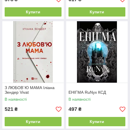
Купити
Купити
З ЛЮБОВ`Ю МАМА Іліана
Зендер Vivat
ЕНІГМА RuNyx КСД
В наявності
В наявності
521
497
₴
₴
Купити
Купити