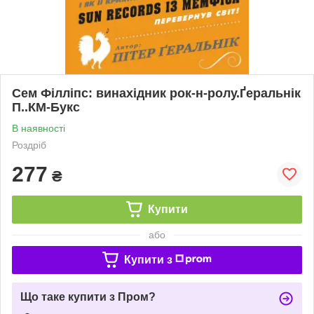
Сем Філліпс: винахідник рок-н-ролу.Ґеральнік
П..КМ-Букс
В наявності
Роздріб
277
₴
Купити
або
Купити з
Що таке купити з Пром?