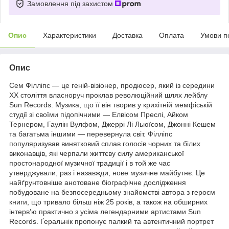
Замовлення під захистом
Опис
Характеристики
Доставка
Оплата
Умови п
Опис
Сем Філліпс — це геній-візіонер, продюсер, який із середини
ХХ століття власноруч проклав революційний шлях лейблу
Sun Records. Музика, що її він творив у крихітній мемфіській
студії зі своїми підопічними — Елвісом Преслі, Айком
Тернером, Гаулін Вулфом, Джеррі Лі Льюїсом, Джонні Кешем
та багатьма іншими — перевернула світ. Філліпс
популяризував винятковий сплав голосів чорних та білих
виконавців, які черпали життєву силу американської
простонародної музичної традиції і в той же час
утверджували, раз і назавжди, нове музичне майбутнє. Це
найґрунтовніше анотоване біографічне дослідження
побудоване на безпосередньому знайомстві автора з героєм
книги, що тривало більш ніж 25 років, а також на обширних
інтерв’ю практично з усіма легендарними артистами Sun
Records. Ґеральнік пропонує палкий та автентичний портрет