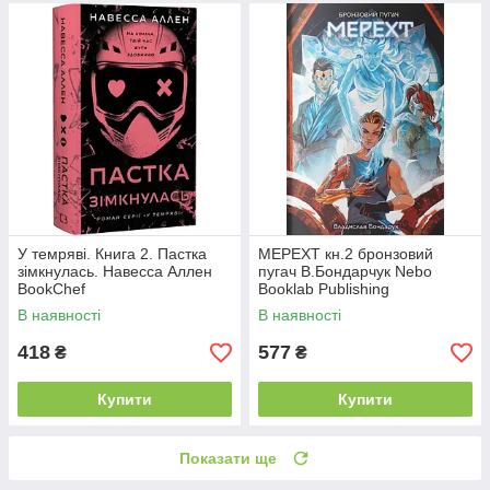
У темряві. Книга 2. Пастка
МЕРЕХТ кн.2 бронзовий
зімкнулась. Навесса Аллен
пугач В.Бондарчук Nebo
BookChef
Booklab Publishing
В наявності
В наявності
418
577
₴
₴
Купити
Купити
Показати ще