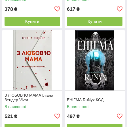
378
617
₴
₴
Купити
Купити
З ЛЮБОВ`Ю МАМА Іліана
Зендер Vivat
ЕНІГМА RuNyx КСД
В наявності
В наявності
521
497
₴
₴