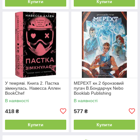
Купити
Купити
У темряві. Книга 2. Пастка
МЕРЕХТ кн.2 бронзовий
зімкнулась. Навесса Аллен
пугач В.Бондарчук Nebo
BookChef
Booklab Publishing
В наявності
В наявності
418
577
₴
₴
Купити
Купити