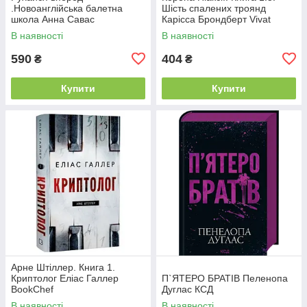
.Новоанглійська балетна
Шість спалених троянд
школа Анна Савас
Карісса Брондберт Vivat
READBERRY
В наявності
В наявності
590
404
₴
₴
Купити
Купити
Арне Штіллер. Книга 1.
Криптолог Еліас Галлер
П`ЯТЕРО БРАТІВ Пеленопа
BookChef
Дуглас КСД
В наявності
В наявності