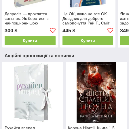
Депресія — прокляття
Це OK, якщо не все OK.
Як н
сильних. Як боротися з
Довідник для доброго
житт
найпоширенішою
самопочуття.Рей Т., Сміт
задо
хворобою в світі.Кантофер
Д. (ілл.).КМ-Букс
робо
300
445
349
₴
₴
Т..КМ-Букс
Купити
Купити
Акційні пропозиції та новинки
Рухайся вперед
Корона Ніаксії. Книга 1.5.