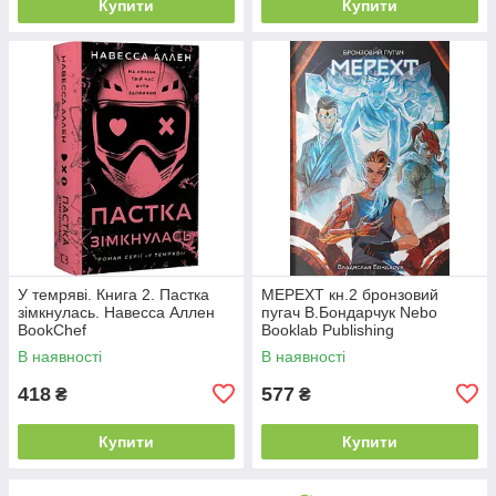
Купити
Купити
У темряві. Книга 2. Пастка
МЕРЕХТ кн.2 бронзовий
зімкнулась. Навесса Аллен
пугач В.Бондарчук Nebo
BookChef
Booklab Publishing
В наявності
В наявності
418
577
₴
₴
Купити
Купити