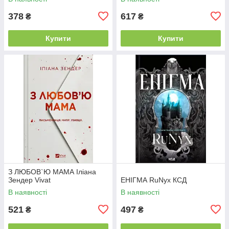
378
617
₴
₴
Купити
Купити
З ЛЮБОВ`Ю МАМА Іліана
Зендер Vivat
ЕНІГМА RuNyx КСД
В наявності
В наявності
521
497
₴
₴