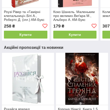
Роузі Рівер та «Гамірні
Коко Шанель. Маленьким
Коли
клепальниці».Біті А.,
про великих.Веґара М.,
земл
Робертс Д. (ілл.).КМ-Букс
Альберо А..КМ-Букс
258
179
307
₴
₴
Купити
Купити
Акційні пропозиції та новинки
Рухайся вперед
Корона Ніаксії. Книга 1.5.