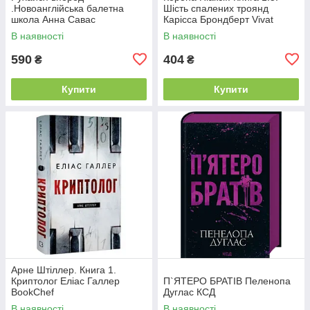
.Новоанглійська балетна
Шість спалених троянд
школа Анна Савас
Карісса Брондберт Vivat
READBERRY
В наявності
В наявності
590
404
₴
₴
Купити
Купити
Арне Штіллер. Книга 1.
Криптолог Еліас Галлер
П`ЯТЕРО БРАТІВ Пеленопа
BookChef
Дуглас КСД
В наявності
В наявності