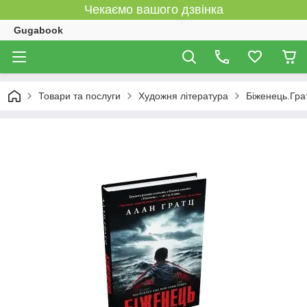
Чекаємо вашого дзвінка
Gugabook
Товари та послуги
Художня література
Біженець.Гра