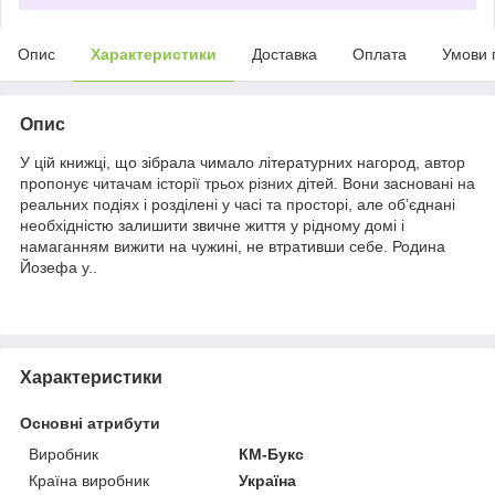
Опис
Характеристики
Доставка
Оплата
Умови 
Опис
У цій книжці, що зібрала чимало літературних нагород, автор
пропонує читачам історії трьох різних дітей. Вони засновані на
реальних подіях і розділені у часі та просторі, але об’єднані
необхідністю залишити звичне життя у рідному домі і
намаганням вижити на чужині, не втративши себе. Родина
Йозефа у..
Характеристики
Основні атрибути
Виробник
КМ-Букс
Країна виробник
Україна