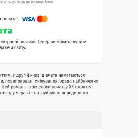
ом 14 днів
за домовленістю
лектронні платежі. Тепер ви можете купити
даючи сайту.
ттям. У другій книзі дівчата намагаються
ази, невиправдані очікування, зрада найближчих
 Цей роман — зріз епохи початку XX століття.
го ладу якраз і стає руйнування родинного