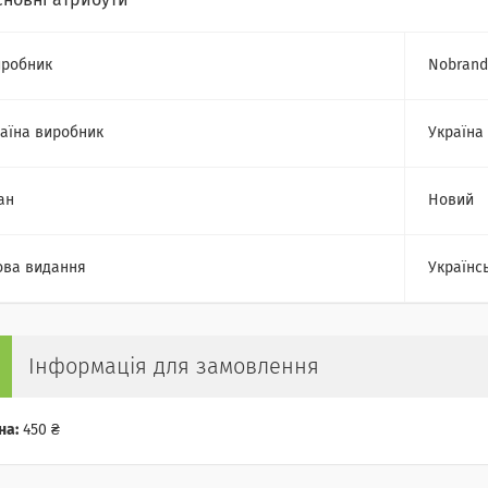
сновні атрибути
робник
Nobrand
аїна виробник
Україна
ан
Новий
ва видання
Українс
Інформація для замовлення
на:
450 ₴