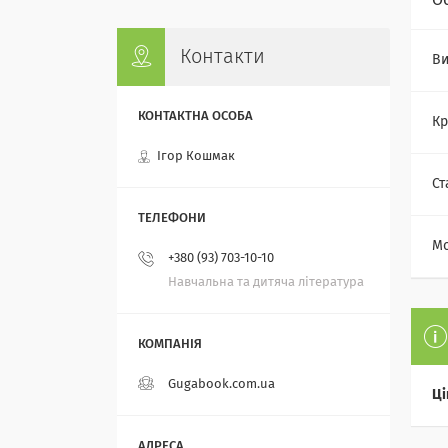
О
Контакти
Ви
Кр
Ігор Кошмак
Ст
Мо
+380 (93) 703-10-10
Навчальна та дитяча література
Gugabook.com.ua
Ці