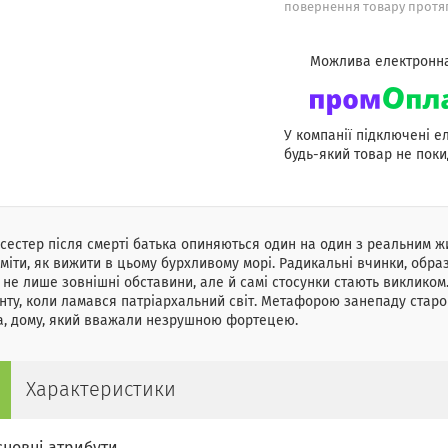
повернення товару протяг
У компанії підключені е
будь-який товар не поки
 сестер після смерті батька опиняються один на один з реальним жи
міти, як вижити в цьому бурхливому морі. Радикальні вчинки, обр
 не лише зовнішні обставини, але й самі стосунки стають викликом.
ту, коли ламався патріархальний світ. Метафорою занепаду старо
а, дому, який вважали незрушною фортецею.
Характеристики