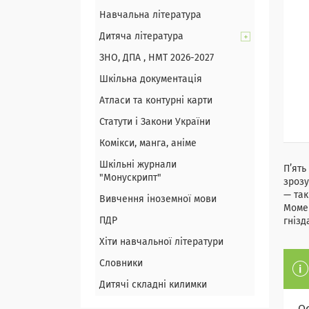
Навчальна література
Дитяча література
ЗНО, ДПА , НМТ 2026-2027
Шкільна документація
Атласи та контурні карти
Статути і Закони України
Комікси, манга, аніме
Шкільні журнали
П’ять
"Монускрипт"
зрозу
— так
Вивчення іноземної мови
Момен
ПДР
гнізд
Хіти навчальної літератури
Словники
Дитячі складні килимки