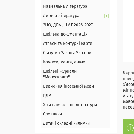
Навчальна література
Дитяча література
ЗНО, ДПА , НМТ 2026-2027
Шкільна документація
Атласи та контурні карти
Статути і Закони України
Комікси, манга, аніме
Шкільні журнали
Чарль
"Монускрипт"
приїз
з’ясо
Вивчення іноземної мови
міг п
ПДР
Аґату
мовою
Хіти навчальної літератури
перев
Словники
Дитячі складні килимки