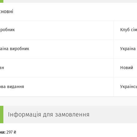
сновні
робник
Клуб сі
аїна виробник
Україна
ан
Новий
ва видання
Українс
Інформація для замовлення
на:
297 ₴