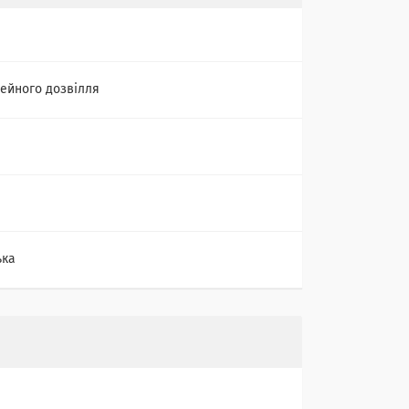
мейного дозвілля
ька