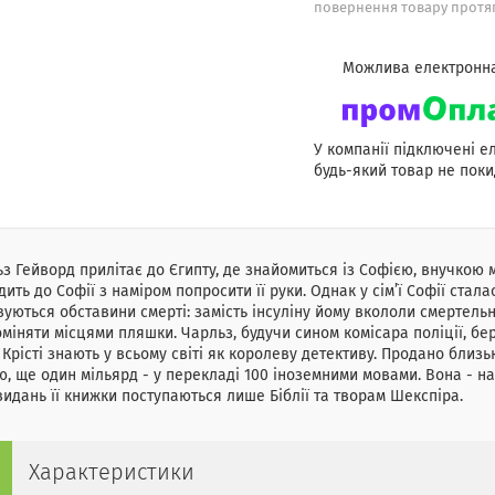
повернення товару протяг
У компанії підключені е
будь-який товар не поки
з Гейворд прилітає до Єгипту, де знайомиться із Софією, внучкою м
дить до Софії з наміром попросити її руки. Однак у сім’ї Софії сталас
вуються обставини смерті: замість інсуліну йому вкололи смертельну
оміняти місцями пляшки. Чарльз, будучи сином комісара поліції, бе
 Крісті знають у всьому світі як королеву детективу. Продано близь
, ще один мільярд - у перекладі 100 іноземними мовами. Вона - на
идань її книжки поступаються лише Біблії та творам Шекспіра.
Характеристики