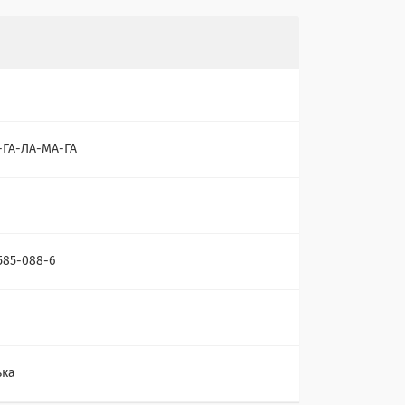
-ГА-ЛА-МА-ГА
585-088-6
ька