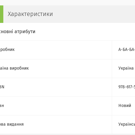
Характеристики
сновні атрибути
робник
А-БА-БА
аїна виробник
Україна
BN
978-617-
ан
Новий
ва видання
Українс