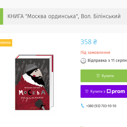
КНИГА "Москва ординська", Вол. Білінський
358 ₴
овинка
Під замовлення
Відправка з 11 серпн
Купити
Купити з
+380 (93) 703-10-10