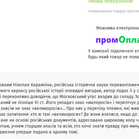
повернення товару протяг
У компанії підключені е
будь-який товар не поки
овами Ніколая Карамзіна, російська історична наука перевантажен
вого каркасу російської історії очевидні вигадки, автор подає її 
і переконливо доводячи, що Московський улус входив до складу Зо
аний не пізніше ХІ ст. Його укладач знає «малоросів» і перелічує рі
 зовсім не знає «великоросів»... Про них у переліку племен, які жи
ає запитання: хто ж такі «великороси»? Де вони взялися, якщо до ХІ
ане на основі російських документів, адресовано широкому колу ч
нтам, учням старших класів та всім, хто хоче знати правду про мину
дження уперше подано в одному томі.