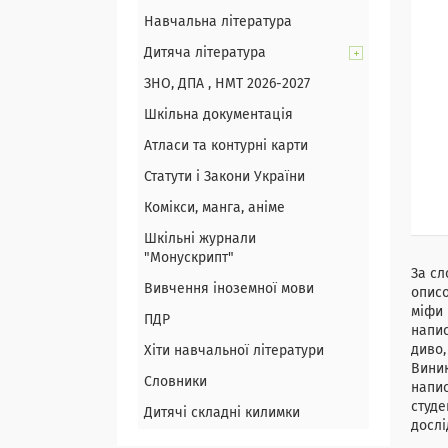
Навчальна література
Дитяча література
ЗНО, ДПА , НМТ 2026-2027
Шкільна документація
Атласи та контурні карти
Статути і Закони України
Комікси, манга, аніме
Шкільні журнали
"Монускрипт"
За сл
Вивчення іноземної мови
описо
міфи 
ПДР
напис
диво,
Хіти навчальної літератури
Виник
Словники
напис
студе
Дитячі складні килимки
дослі