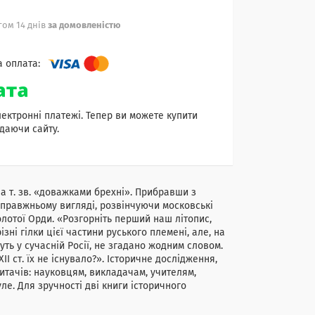
ом 14 днів
за домовленістю
лектронні платежі. Тепер ви можете купити
даючи сайту.
а т. зв. «доважками брехні». Прибравши з
у справжньому вигляді, розвінчуючи московські
лотої Орди. «Розгорніть перший наш літопис,
зні гілки цієї частини руського племені, але, на
вуть у сучасній Росії, не згадано жодним словом.
І ст. їх не існувало?». Історичне дослідження,
итачів: науковцям, викладачам, учителям,
ле. Для зручності дві книги історичного