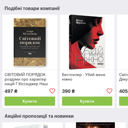
Подібні товари компанії
СВІТОВИЙ ПОРЯДОК
Бестселер : Убий мене
Світ
роздуми про характер
ніжно
Дяку
націй Г.Кіссінджер Наш
формат
497
390
405
₴
₴
Купити
Купити
Акційні пропозиції та новинки