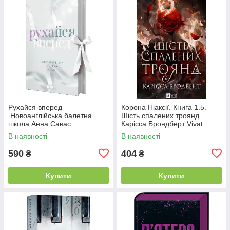
Рухайся вперед
Корона Ніаксії. Книга 1.5.
.Новоанглійська балетна
Шість спалених троянд
школа Анна Савас
Карісса Брондберт Vivat
READBERRY
В наявності
В наявності
590
404
₴
₴
Купити
Купити