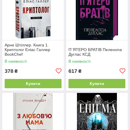
Арне Штіллер. Книга 1.
Криптолог Еліас Галлер
П`ЯТЕРО БРАТІВ Пеленопа
BookChef
Дуглас КСД
В наявності
В наявності
378
617
₴
₴
Купити
Купити