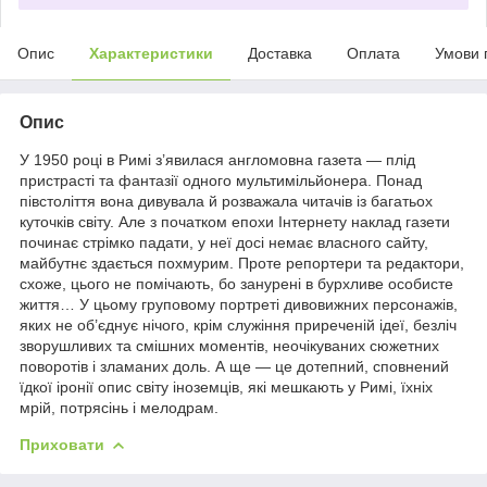
Опис
Характеристики
Доставка
Оплата
Умови 
Опис
У 1950 році в Римі з’явилася англомовна газета — плід
пристрасті та фантазії одного мультимільйонера. Понад
півстоліття вона дивувала й розважала читачів із багатьох
куточків світу. Але з початком епохи Інтернету наклад газети
починає стрімко падати, у неї досі немає власного сайту,
майбутнє здається похмурим. Проте репортери та редактори,
схоже, цього не помічають, бо занурені в бурхливе особисте
життя… У цьому груповому портреті дивовижних персонажів,
яких не об’єднує нічого, крім служіння приреченій ідеї, безліч
зворушливих та смішних моментів, неочікуваних сюжетних
поворотів і зламаних доль. А ще — це дотепний, сповнений
їдкої іронії опис світу іноземців, які мешкають у Римі, їхніх
мрій, потрясінь і мелодрам.
Приховати