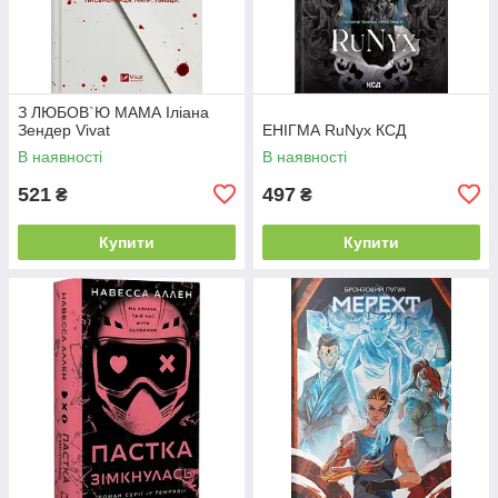
З ЛЮБОВ`Ю МАМА Іліана
Зендер Vivat
ЕНІГМА RuNyx КСД
В наявності
В наявності
521
497
₴
₴
Купити
Купити