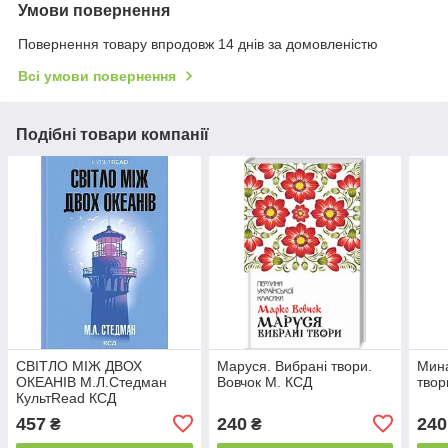
Умови повернення
Повернення товару впродовж 14 днів за домовленістю
Всі умови повернення
Подібні товари компанії
СВІТЛО МІЖ ДВОХ
Маруся. Вибрані твори.
Мина
ОКЕАНІВ М.Л.Стедман
Вовчок М. КСД
твор
КультRead КСД
457
240
240
₴
₴