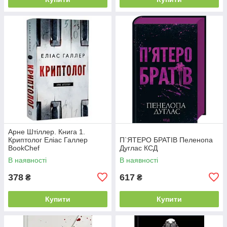
Арне Штіллер. Книга 1.
Криптолог Еліас Галлер
П`ЯТЕРО БРАТІВ Пеленопа
BookChef
Дуглас КСД
В наявності
В наявності
378
617
₴
₴
Купити
Купити