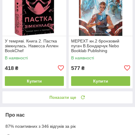
У темряві. Книга 2. Пастка
МЕРЕХТ кн.2 бронзовий
зімкнулась. Навесса Аллен
пугач В.Бондарчук Nebo
BookChef
Booklab Publishing
В наявності
В наявності
418
577
₴
₴
Купити
Купити
Показати ще
Про нас
87% позитивних з 346 відгуків за рік