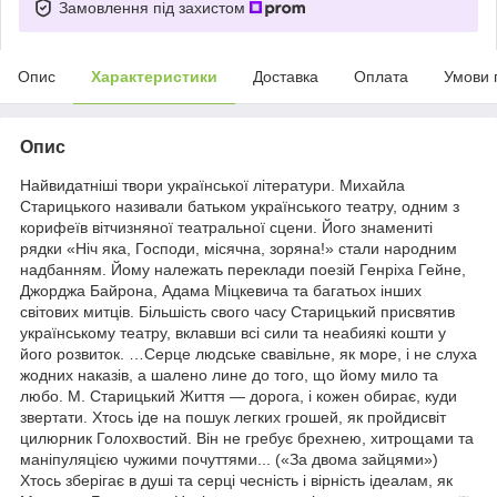
Замовлення під захистом
Опис
Характеристики
Доставка
Оплата
Умови 
Опис
Найвидатніші твори української літератури. Михайла
Старицького називали батьком українського театру, одним з
корифеїв вітчизняної театральної сцени. Його знамениті
рядки «Ніч яка, Господи, місячна, зоряна!» стали народним
надбанням. Йому належать переклади поезій Генріха Гейне,
Джорджа Байрона, Адама Міцкевича та багатьох інших
світових митців. Більшість свого часу Старицький присвятив
українському театру, вклавши всі сили та неабиякі кошти у
його розвиток. …Cерце людське свавільне, як море, і не слуха
жодних наказів, а шалено лине до того, що йому мило та
любо. М. Старицький Життя — дорога, і кожен обирає, куди
звертати. Хтось іде на пошук легких грошей, як пройдисвіт
цилюрник Голохвостий. Він не гребує брехнею, хитрощами та
маніпуляцією чужими почуттями... («За двома зайцями»)
Хтось зберігає в душі та серці чесність і вірність ідеалам, як