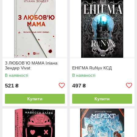
З ЛЮБОВ`Ю МАМА Іліана
Зендер Vivat
ЕНІГМА RuNyx КСД
В наявності
В наявності
521
497
₴
₴
Купити
Купити