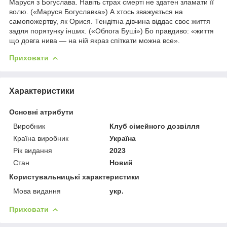
Маруся з Богуслава. Навіть страх смерті не здатен зламати її
волю. («Маруся Богуславка») А хтось зважується на
самопожертву, як Орися. Тендітна дівчина віддає своє життя
задля порятунку інших. («Облога Буші») Бо правдиво: «життя
що довга нива — на ній якраз спіткати можна все».
Приховати
Характеристики
Основні атрибути
Виробник
Клуб сімейного дозвілля
Країна виробник
Україна
Рік видання
2023
Стан
Новий
Користувальницькі характеристики
Мова видання
укр.
Приховати