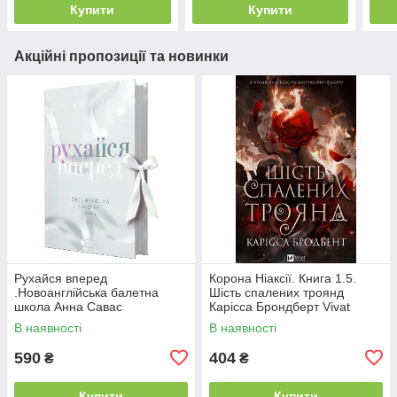
Купити
Купити
Акційні пропозиції та новинки
Рухайся вперед
Корона Ніаксії. Книга 1.5.
.Новоанглійська балетна
Шість спалених троянд
школа Анна Савас
Карісса Брондберт Vivat
READBERRY
В наявності
В наявності
590
404
₴
₴
Купити
Купити