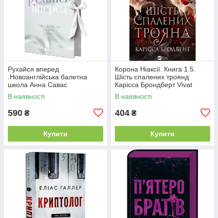
Рухайся вперед
Корона Ніаксії. Книга 1.5.
.Новоанглійська балетна
Шість спалених троянд
школа Анна Савас
Карісса Брондберт Vivat
READBERRY
В наявності
В наявності
590
404
₴
₴
Купити
Купити