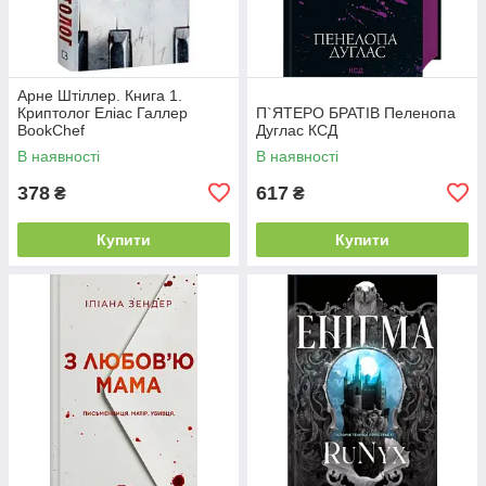
Арне Штіллер. Книга 1.
Криптолог Еліас Галлер
П`ЯТЕРО БРАТІВ Пеленопа
BookChef
Дуглас КСД
В наявності
В наявності
378
617
₴
₴
Купити
Купити