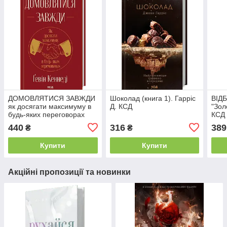
ДОМОВЛЯТИСЯ ЗАВЖДИ
Шоколад (книга 1). Гарріс
ВІДБ
як досягати максимуму в
Д. КСД
"Зол
будь-яких переговорах
КСД
Г.Кеннеді КСД
440
316
389
₴
₴
Купити
Купити
Акційні пропозиції та новинки