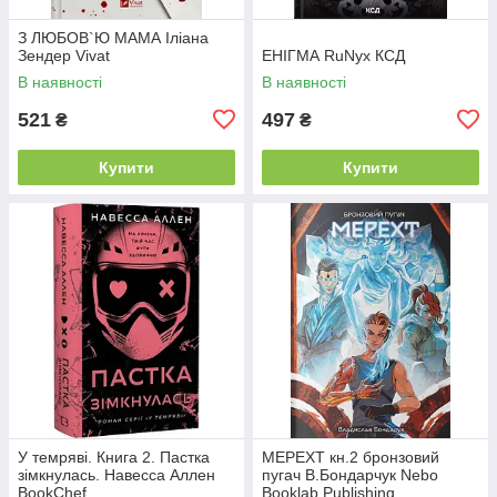
З ЛЮБОВ`Ю МАМА Іліана
Зендер Vivat
ЕНІГМА RuNyx КСД
В наявності
В наявності
521
497
₴
₴
Купити
Купити
У темряві. Книга 2. Пастка
МЕРЕХТ кн.2 бронзовий
зімкнулась. Навесса Аллен
пугач В.Бондарчук Nebo
BookChef
Booklab Publishing