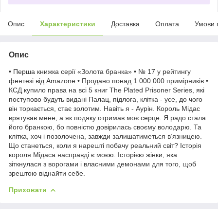
Опис
Характеристики
Доставка
Оплата
Умови 
Опис
• Перша книжка серії «Золота бранка» • № 17 у рейтингу
фентезі від Amazone • Продано понад 1 000 000 примірників •
КСД купило права на всі 5 книг The Plated Prisoner Series, які
поступово будуть видані Палац, підлога, клітка - усе, до чого
він торкається, стає золотим. Навіть я - Аурін. Король Мідас
врятував мене, а як подяку отримав моє серце. Я радо стала
його бранкою, бо повністю довірилась своєму володарю. Та
клітка, хоч і позолочена, завжди залишатиметься в’язницею.
Що станеться, коли я нарешті побачу реальний світ? Історія
короля Мідаса насправді є моєю. Історією жінки, яка
зіткнулася з ворогами і власними демонами для того, щоб
зрештою віднайти себе.
Приховати