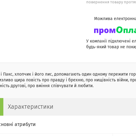
повернення товару протяг
У компанії підключені е
будь-який товар не поки
 і Пакс, хлопчик і його лис, допомагають один одному пережити гор
зливо щира повість про правду і брехню, про нищівність війни, про
ність другові, про вміння співчувати й любити.
Характеристики
сновні атрибути