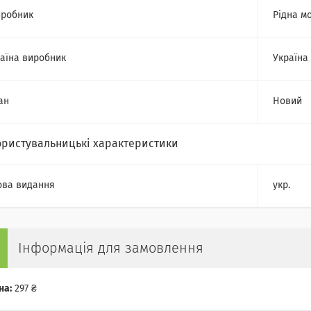
робник
Рідна м
аїна виробник
Україна
ан
Новий
ористувальницькі характеристики
ва видання
укр.
Інформація для замовлення
на:
297 ₴