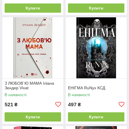
Купити
Купити
З ЛЮБОВ`Ю МАМА Іліана
Зендер Vivat
ЕНІГМА RuNyx КСД
В наявності
В наявності
521
497
₴
₴
Купити
Купити