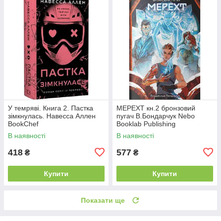
У темряві. Книга 2. Пастка
МЕРЕХТ кн.2 бронзовий
зімкнулась. Навесса Аллен
пугач В.Бондарчук Nebo
BookChef
Booklab Publishing
В наявності
В наявності
418
577
₴
₴
Купити
Купити
Показати ще