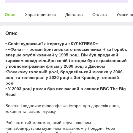
Опис
Характеристики
Доставка
Оплата
Умови п
Опис
•
Серія художньої літератури «КУЛЬТREAD»
•
«Фанат» - роман британського письменника Ніка Горнбі,
вперше опублікований у 1995 році. Він був проданий
тиражем понад мільйон копій і згодом був екранізований
у повнометражний фільм у 2000 році з Джоном
К’юсакому головній ролі, бродвейський мюзикл у 2006
році та телесеріал у 2020 році з Зої Кравіц у головній
ролі
•
У 2003 році роман був включений в список BBC The Big
Read
Весела і водночас філософська історія про дорослішання,
кохання та, звісно, музику.
Роб - затятий меломан, який керує власним
напівзбанкрутілим музичним магазином у Лондоні. Роба