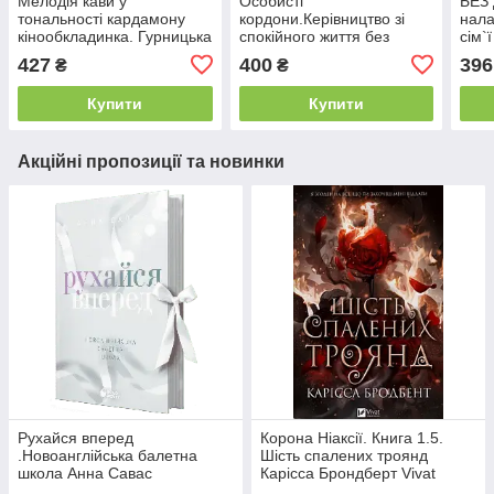
Мелодія кави у
Особисті
БЕЗ 
тональності кардамону
кордони.Керівництво зі
нала
кінообкладинка. Гурницька
спокійного життя без
сім`
Н. КСД
травм і комплексів. Тавваб
427
400
396
₴
₴
Н.Ґ.. КСД
Купити
Купити
Акційні пропозиції та новинки
Рухайся вперед
Корона Ніаксії. Книга 1.5.
.Новоанглійська балетна
Шість спалених троянд
школа Анна Савас
Карісса Брондберт Vivat
READBERRY