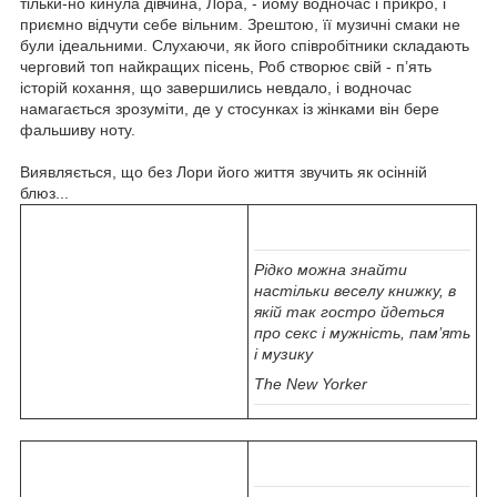
тільки-но кинула дівчина, Лора, - йому водночас і прикро, і
приємно відчути себе вільним. Зрештою, її музичні смаки не
були ідеальними. Слухаючи, як його співробітники складають
черговий топ найкращих пісень, Роб створює свій - п’ять
історій кохання, що завершились невдало, і водночас
намагається зрозуміти, де у стосунках із жінками він бере
фальшиву ноту.
Виявляється, що без Лори його життя звучить як осінній
блюз...
Рідко можна знайти
настільки веселу книжку, в
якій так гостро йдеться
про секс і мужність, пам’ять
і музику
The New Yorker