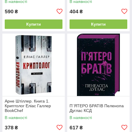
В наявності
В наявності
590
404
₴
₴
Купити
Купити
Арне Штіллер. Книга 1.
Криптолог Еліас Галлер
П`ЯТЕРО БРАТІВ Пеленопа
BookChef
Дуглас КСД
В наявності
В наявності
378
617
₴
₴