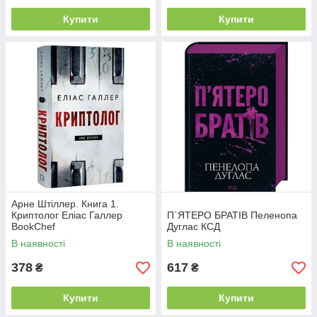
Купити
Купити
Арне Штіллер. Книга 1.
Криптолог Еліас Галлер
П`ЯТЕРО БРАТІВ Пеленопа
BookChef
Дуглас КСД
В наявності
В наявності
378
617
₴
₴
Купити
Купити