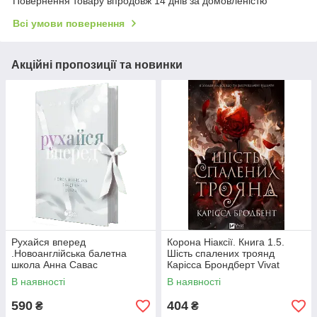
Повернення товару впродовж 14 днів за домовленістю
Всі умови повернення
Акційні пропозиції та новинки
Рухайся вперед
Корона Ніаксії. Книга 1.5.
.Новоанглійська балетна
Шість спалених троянд
школа Анна Савас
Карісса Брондберт Vivat
READBERRY
В наявності
В наявності
590
404
₴
₴