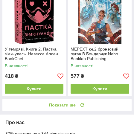
У темряві. Книга 2. Пастка
МЕРЕХТ кн.2 бронзовий
зімкнулась. Навесса Аллен
пугач В.Бондарчук Nebo
BookChef
Booklab Publishing
В наявності
В наявності
418
577
₴
₴
Купити
Купити
Показати ще
Про нас
87% позитивних з 344 відгуків за рік