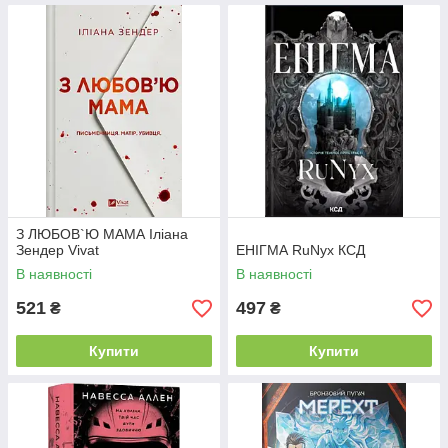
З ЛЮБОВ`Ю МАМА Іліана
Зендер Vivat
ЕНІГМА RuNyx КСД
В наявності
В наявності
521
497
₴
₴
Купити
Купити