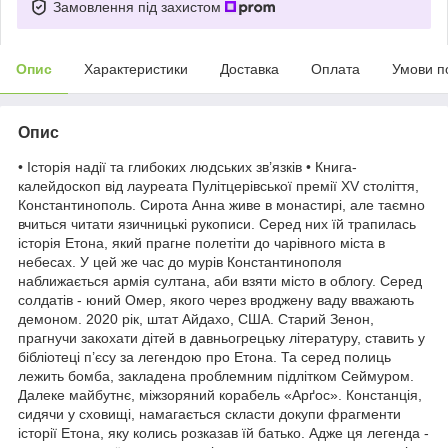
Замовлення під захистом
Опис
Характеристики
Доставка
Оплата
Умови п
Опис
• Історія надії та глибоких людських зв’язків • Книга-
калейдоскоп від лауреата Пулітцерівської премії XV століття,
Константинополь. Сирота Анна живе в монастирі, але таємно
вчиться читати язичницькі рукописи. Серед них їй трапилась
історія Етона, який прагне полетіти до чарівного міста в
небесах. У цей же час до мурів Константинополя
наближається армія султана, аби взяти місто в облогу. Серед
солдатів - юний Омер, якого через вроджену ваду вважають
демоном. 2020 рік, штат Айдахо, США. Старий Зенон,
прагнучи закохати дітей в давньогрецьку літературу, ставить у
бібліотеці п’єсу за легендою про Етона. Та серед полиць
лежить бомба, закладена проблемним підлітком Сеймуром.
Далеке майбутнє, міжзоряний корабель «Арґос». Констанція,
сидячи у сховищі, намагається скласти докупи фрагменти
історії Етона, яку колись розказав їй батько. Адже ця легенда -