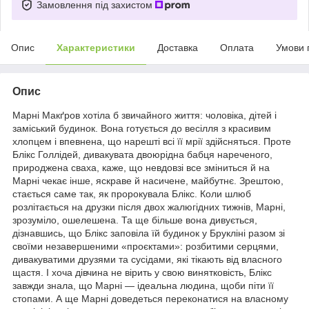
Замовлення під захистом
Опис
Характеристики
Доставка
Оплата
Умови 
Опис
Марні Макґров хотіла б звичайного життя: чоловіка, дітей і
заміський будинок. Вона готується до весілля з красивим
хлопцем і впевнена, що нарешті всі її мрії здійсняться. Проте
Блікс Голлідей, дивакувата двоюрідна бабця нареченого,
природжена сваха, каже, що невдовзі все зміниться й на
Марні чекає інше, яскраве й насичене, майбутнє. Зрештою,
стається саме так, як пророкувала Блікс. Коли шлюб
розлітається на друзки після двох жалюгідних тижнів, Марні,
зрозуміло, ошелешена. Та ще більше вона дивується,
дізнавшись, що Блікс заповіла їй будинок у Брукліні разом зі
своїми незавершеними «проєктами»: розбитими серцями,
дивакуватими друзями та сусідами, які тікають від власного
щастя. І хоча дівчина не вірить у свою винятковість, Блікс
завжди знала, що Марні — ідеальна людина, щоби піти її
стопами. А ще Марні доведеться переконатися на власному