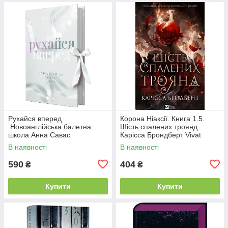
Рухайся вперед
Корона Ніаксії. Книга 1.5.
.Новоанглійська балетна
Шість спалених троянд
школа Анна Савас
Карісса Брондберт Vivat
READBERRY
В наявності
В наявності
590
404
₴
₴
Купити
Купити