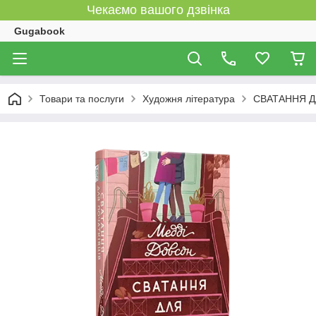
Чекаємо вашого дзвінка
Gugabook
Товари та послуги
Художня література
СВАТАННЯ ДЛ