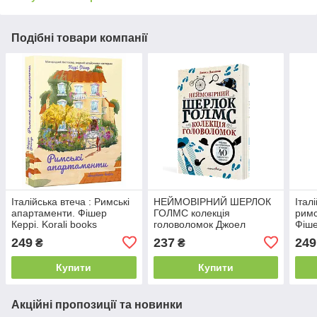
Подібні товари компанії
Італійська втеча : Римські
НЕЙМОВІРНИЙ ШЕРЛОК
Італ
апартаменти. Фішер
ГОЛМС колекція
римс
Керрі. Korali books
головоломок Джоел
Фіше
Джессап Мандрівець
249
237
249
₴
₴
Купити
Купити
Акційні пропозиції та новинки