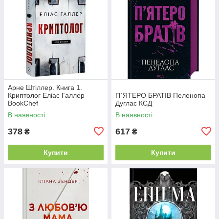
Арне Штіллер. Книга 1.
Криптолог Еліас Галлер
П`ЯТЕРО БРАТІВ Пеленопа
BookChef
Дуглас КСД
В наявності
В наявності
378
617
₴
₴
Купити
Купити