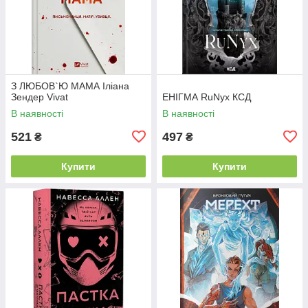
З ЛЮБОВ`Ю МАМА Іліана
Зендер Vivat
ЕНІГМА RuNyx КСД
В наявності
В наявності
521
497
₴
₴
Купити
Купити