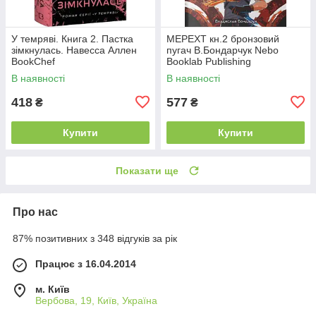
У темряві. Книга 2. Пастка
МЕРЕХТ кн.2 бронзовий
зімкнулась. Навесса Аллен
пугач В.Бондарчук Nebo
BookChef
Booklab Publishing
В наявності
В наявності
418
577
₴
₴
Купити
Купити
Показати ще
Про нас
87% позитивних з 348 відгуків за рік
Працює з 16.04.2014
м. Київ
Вербова, 19, Київ, Україна