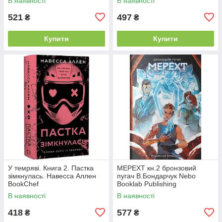
В наявності
В наявності
521
497
₴
₴
Купити
Купити
У темряві. Книга 2. Пастка
МЕРЕХТ кн.2 бронзовий
зімкнулась. Навесса Аллен
пугач В.Бондарчук Nebo
BookChef
Booklab Publishing
В наявності
В наявності
418
577
₴
₴