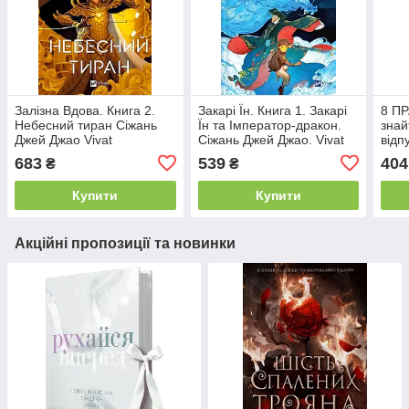
Залізна Вдова. Книга 2.
Закарі Їн. Книга 1. Закарі
8 П
Небесний тиран Сіжань
Їн та Імператор-дракон.
знай
Джей Джао Vivat
Сіжань Джей Джао. Vivat
відп
Шетт
683
539
404
₴
₴
Купити
Купити
Акційні пропозиції та новинки