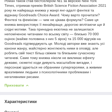
Роман також став бестселером №1 за версією New York
Times, отримав премію British Science Fiction Association 2021
року як найкраща книжка у жанрі янг-адалт фентезі та
відзнаку Goodreads Choice Award. Чому варто прочитати?
Фентезі та фемінізм — чим не цікава формула? Саме ця
книжка використовує її якнайкраще, дорогою вплітаючи ще й
східні мотиви. Така принадна екзотика не залишилася
непоміченою читачами по всьому світу — близько 70 000
оцінок (майже половина з них 5 зірок) та 15 000 відгуків на
Goodreads підтверджують це. Молоді авторки вже знають усі
канони жанру, майстерно жонглюють ними в оповіді, але
роблять свій текст більш свіжим та близьким сучасному
читачеві. Саме тому книжка ніколи не викликає ефекту
дежавю, сюжетні ходи дивують масштабом вигадки, і
персонажі здаються не обраними супергероями, а живими
вразливими людьми з психологічними проблемами і
негативними рисами.
Приховати
Характеристики
Основні