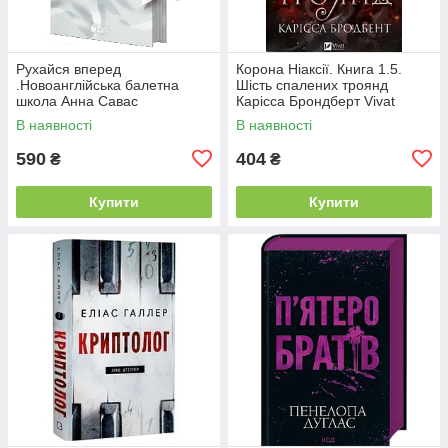
Рухайся вперед
Корона Ніаксії. Книга 1.5.
.Новоанглійська балетна
Шість спалених троянд
школа Анна Савас
Карісса Брондберт Vivat
READBERRY
В наявності
В наявності
590
404
₴
₴
Купити
Купити