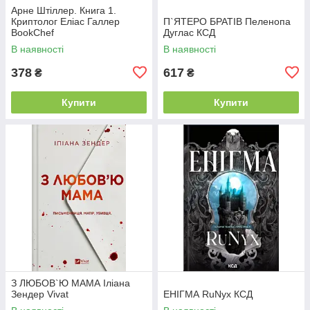
Арне Штіллер. Книга 1.
Криптолог Еліас Галлер
П`ЯТЕРО БРАТІВ Пеленопа
BookChef
Дуглас КСД
В наявності
В наявності
378
617
₴
₴
Купити
Купити
З ЛЮБОВ`Ю МАМА Іліана
Зендер Vivat
ЕНІГМА RuNyx КСД