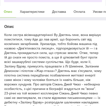
Опис
Характеристики
Доставка
Оплата
Умови п
Опис
Коли сестра вісімнадцятирічної Ву Дзетянь гине, вона вирішує
помститися, тому йде до лав армії, що боронить світ від
космічних загарбників. Хризаліда, тобто бойова машина під
назвою «Дев’ятихвоста лисиця», підпорядковується їй — і в
Дзетянь прокидається сила, що стрясає землю. Отже, тепер
їй до снаги не просто помста, а ще й цілковитий бунт проти
всієї зашкарублої системи суспільства. Що буде, коли її,
Залізну Вдову, примусять працювати з Лі Шимінем, Залізним
Демоном і пілотом «Жар-птаха»? Дзетянь має з’ясувати, чому
пілотна система передбачає позбавлення життєвої енергії
саме жінок і чому чоловіки бояться їх навіть більше, ніж
ворожих хундунів. Про авторів Сіжань Джей Чжао - небінарна
особистість, з цієї причини в біографії згадується як "вони".
23-річні на той момент косплеєрки Сіжань Джей Чжао певно
самі не зметикували, як стали відомими письменницями — їх
дебютну «Залізну Вдову» розпродали шаленими накладами.