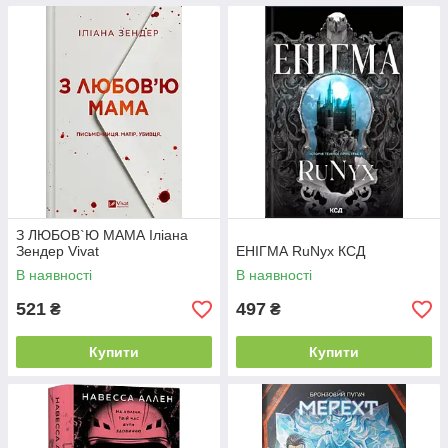
З ЛЮБОВ`Ю МАМА Іліана
Зендер Vivat
ЕНІГМА RuNyx КСД
В наявності
В наявності
521
497
₴
₴
Купити
Купити