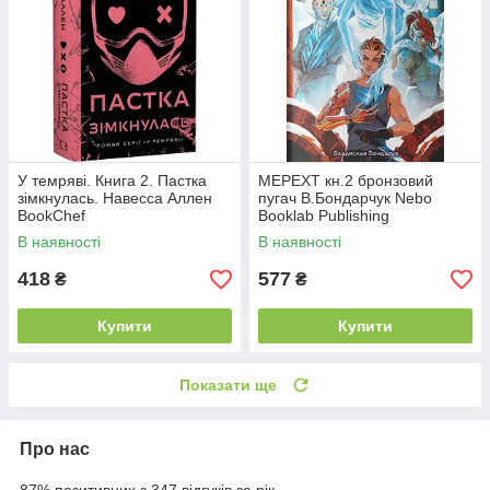
У темряві. Книга 2. Пастка
МЕРЕХТ кн.2 бронзовий
зімкнулась. Навесса Аллен
пугач В.Бондарчук Nebo
BookChef
Booklab Publishing
В наявності
В наявності
418
577
₴
₴
Купити
Купити
Показати ще
Про нас