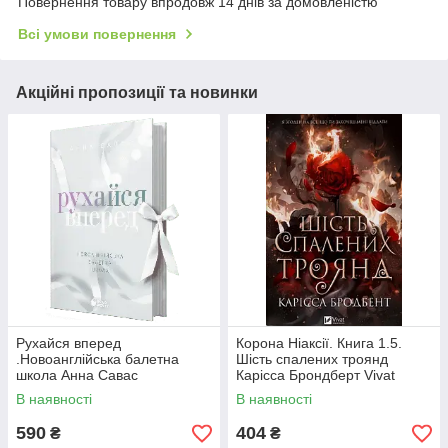
Повернення товару впродовж 14 днів за домовленістю
Всі умови повернення
Акційні пропозиції та новинки
Рухайся вперед
Корона Ніаксії. Книга 1.5.
.Новоанглійська балетна
Шість спалених троянд
школа Анна Савас
Карісса Брондберт Vivat
READBERRY
В наявності
В наявності
590
404
₴
₴