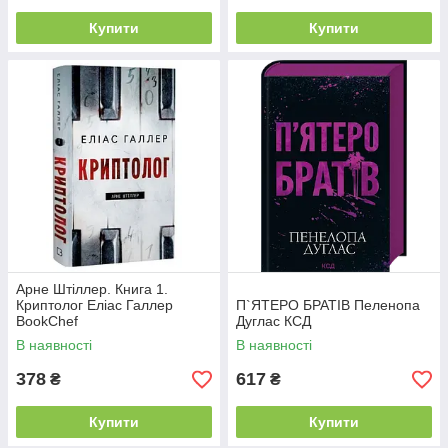
Купити
Купити
Арне Штіллер. Книга 1.
Криптолог Еліас Галлер
П`ЯТЕРО БРАТІВ Пеленопа
BookChef
Дуглас КСД
В наявності
В наявності
378
617
₴
₴
Купити
Купити