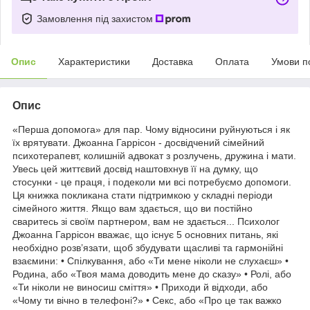
Замовлення під захистом
Опис
Характеристики
Доставка
Оплата
Умови п
Опис
«Перша допомога» для пар. Чому відносини руйнуються і як
їх врятувати. Джоанна Гаррісон - досвідчений сімейний
психотерапевт, колишній адвокат з розлучень, дружина і мати.
Увесь цей життєвий досвід наштовхнув її на думку, що
стосунки - це праця, і подеколи ми всі потребуємо допомоги.
Ця книжка покликана стати підтримкою у складні періоди
сімейного життя. Якщо вам здається, що ви постійно
сваритесь зі своїм партнером, вам не здається... Психолог
Джоанна Гаррісон вважає, що існує 5 основних питань, які
необхідно розв’язати, щоб збудувати щасливі та гармонійні
взаємини: • Спілкування, або «Ти мене ніколи не слухаєш» •
Родина, або «Твоя мама доводить мене до сказу» • Ролі, або
«Ти ніколи не виносиш сміття» • Приходи й відходи, або
«Чому ти вічно в телефоні?» • Секс, або «Про це так важко