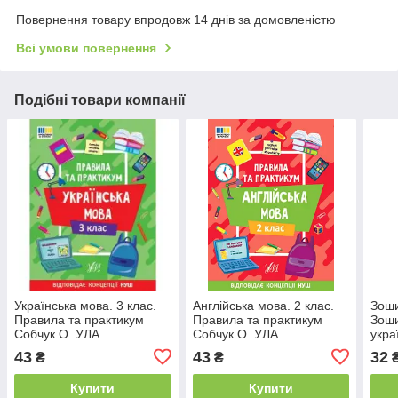
Повернення товару впродовж 14 днів за домовленістю
Всі умови повернення
Подібні товари компанії
Українська мова. 3 клас.
Англійська мова. 2 клас.
Зош
Правила та практикум
Правила та практикум
Зоши
Собчук О. УЛА
Собчук О. УЛА
укра
Слов
43
43
32
₴
₴
(про
Купити
Купити