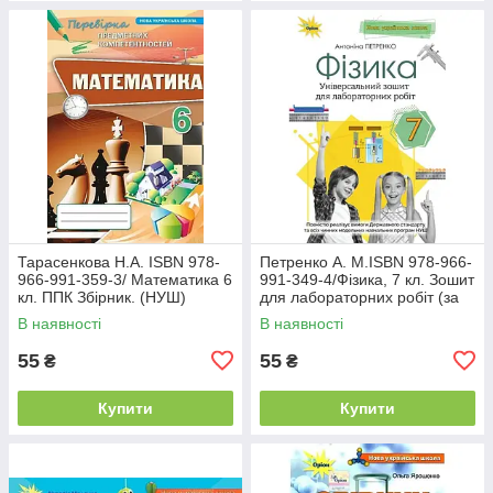
Тарасенкова Н.А. ISBN 978-
Петренко А. М.ISBN 978-966-
966-991-359-3/ Математика 6
991-349-4/Фізика, 7 кл. Зошит
кл. ППК Збірник. (НУШ)
для лабораторних робіт (за
діючими модельними
В наявності
В наявності
програмами НУШ)
55
55
₴
₴
Купити
Купити