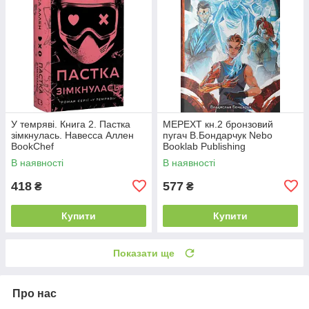
У темряві. Книга 2. Пастка
МЕРЕХТ кн.2 бронзовий
зімкнулась. Навесса Аллен
пугач В.Бондарчук Nebo
BookChef
Booklab Publishing
В наявності
В наявності
418
577
₴
₴
Купити
Купити
Показати ще
Про нас