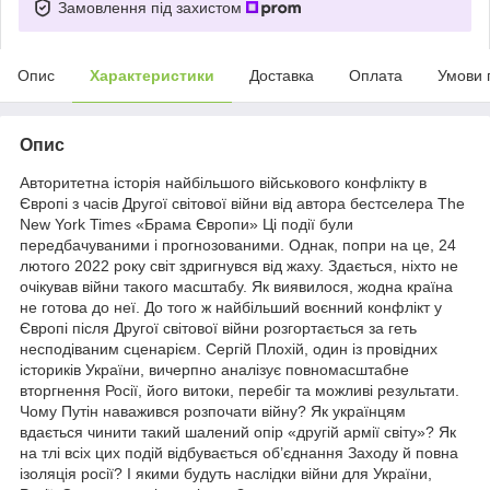
Замовлення під захистом
Опис
Характеристики
Доставка
Оплата
Умови 
Опис
Авторитетна історія найбільшого військового конфлікту в
Європі з часів Другої світової війни від автора бестселера The
New York Times «Брама Європи» Ці події були
передбачуваними і прогнозованими. Однак, попри на це, 24
лютого 2022 року світ здригнувся від жаху. Здається, ніхто не
очікував війни такого масштабу. Як виявилося, жодна країна
не готова до неї. До того ж найбільший воєнний конфлікт у
Європі після Другої світової війни розгортається за геть
несподіваним сценарієм. Сергій Плохій, один із провідних
істориків України, вичерпно аналізує повномасштабне
вторгнення Росії, його витоки, перебіг та можливі результати.
Чому Путін наважився розпочати війну? Як українцям
вдається чинити такий шалений опір «другій армії світу»? Як
на тлі всіх цих подій відбувається об’єднання Заходу й повна
ізоляція росії? І якими будуть наслідки війни для України,