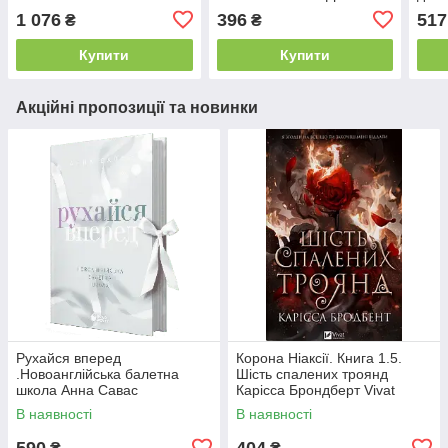
Віхола
С. К
1 076
396
517
₴
₴
Купити
Купити
Акційні пропозиції та новинки
Рухайся вперед
Корона Ніаксії. Книга 1.5.
.Новоанглійська балетна
Шість спалених троянд
школа Анна Савас
Карісса Брондберт Vivat
READBERRY
В наявності
В наявності
590
404