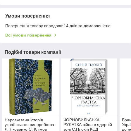
Умови повернення
Повернення товару впродовж 14 днів за домовленістю
Всі умови повернення
Подібні товари компанії
Нерозказана історія
ЧОРНОБИЛЬСЬКА
Брам
українського виноробства.
РУЛЕТКА війна в ядерній
Укра
Л. Яковенко С. Клімов
зоні С.Плохій КСД
до н