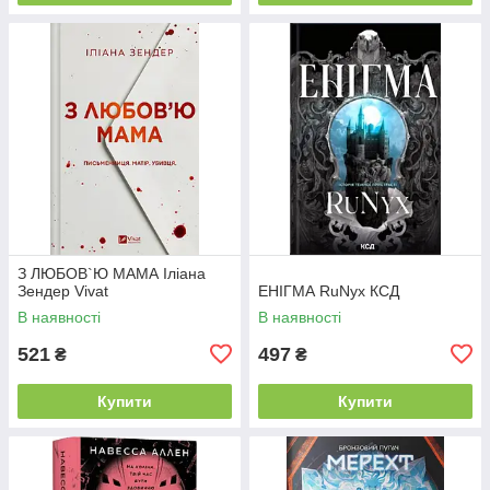
З ЛЮБОВ`Ю МАМА Іліана
Зендер Vivat
ЕНІГМА RuNyx КСД
В наявності
В наявності
521
497
₴
₴
Купити
Купити