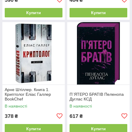
₴
₴
Купити
Купити
Арне Штіллер. Книга 1.
Криптолог Еліас Галлер
П`ЯТЕРО БРАТІВ Пеленопа
BookChef
Дуглас КСД
В наявності
В наявності
378
617
₴
₴
Купити
Купити