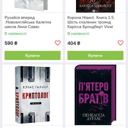
Рухайся вперед
Корона Ніаксії. Книга 1.5.
.Новоанглійська балетна
Шість спалених троянд
школа Анна Савас
Карісса Брондберт Vivat
READBERRY
В наявності
В наявності
590
404
₴
₴
Купити
Купити