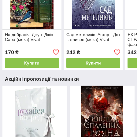
На добраніч, Джун. Джіо
Сад метеликів. Автор - Дот
ЯК 
Сара (мяка) Vivat
Гатчисон (мяка) Vivat
СПРА
факт
Д.Ґа
170
242
342
₴
₴
Купити
Купити
Акційні пропозиції та новинки