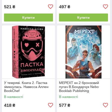
521
497
₴
₴
Купити
Купити
У темряві. Книга 2. Пастка
МЕРЕХТ кн.2 бронзовий
зімкнулась. Навесса Аллен
пугач В.Бондарчук Nebo
BookChef
Booklab Publishing
В наявності
В наявності
418
577
₴
₴