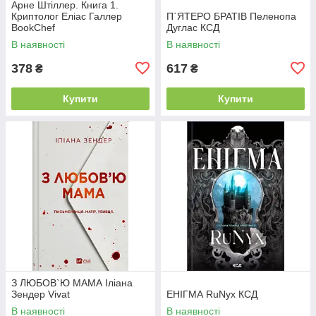
Арне Штіллер. Книга 1.
Криптолог Еліас Галлер
П`ЯТЕРО БРАТІВ Пеленопа
BookChef
Дуглас КСД
В наявності
В наявності
378
617
₴
₴
Купити
Купити
З ЛЮБОВ`Ю МАМА Іліана
Зендер Vivat
ЕНІГМА RuNyx КСД
В наявності
В наявності