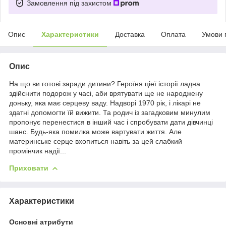
Замовлення під захистом
Опис
Характеристики
Доставка
Оплата
Умови 
Опис
На що ви готові заради дитини? Героїня ціеї історії ладна
здійснити подорож у часі, аби врятувати ще не народжену
доньку, яка має серцеву ваду. Надворі 1970 рік, і лікарі не
здатні допомогти їй вижити. Та родич із загадковим минулим
пропонує перенестися в інший час і спробувати дати дівчинці
шанс. Будь-яка помилка може вартувати життя. Але
материнське серце вхопиться навіть за цей слабкий
промінчик надії...
Приховати
Характеристики
Основні атрибути