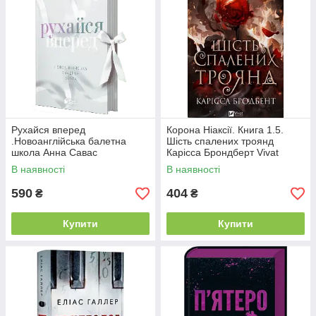
Рухайся вперед
Корона Ніаксії. Книга 1.5.
.Новоанглійська балетна
Шість спалених троянд
школа Анна Савас
Карісса Брондберт Vivat
READBERRY
В наявності
В наявності
590
404
₴
₴
Купити
Купити