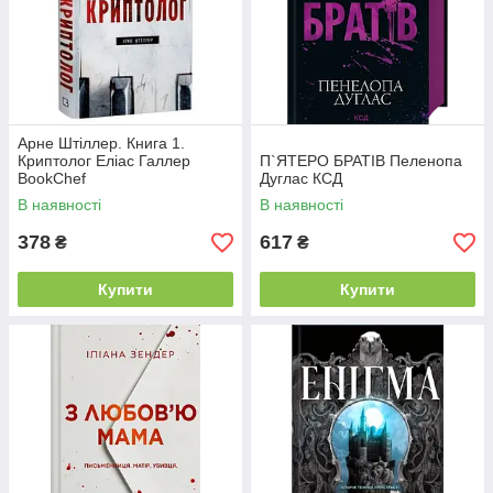
Арне Штіллер. Книга 1.
Криптолог Еліас Галлер
П`ЯТЕРО БРАТІВ Пеленопа
BookChef
Дуглас КСД
В наявності
В наявності
378
617
₴
₴
Купити
Купити