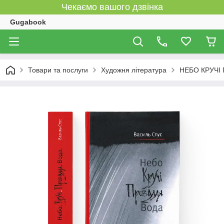
Чекаємо вашого дзвінка
Gugabook
Товари та послуги
Художня література
НЕБО КРУЧІ 