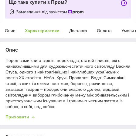
Що таке купити з Пром?
Замовлення під захистом
Опис
Характеристики
Доставка
Оплата
Умови 
Опис
Перед вами книга віршів, перекладів, статей і листів, які є
найважливішими для художньо-естетичного світогляду Василя
Стуса, одного з найтрагічніших і найглибших українських
поетів ХХ століття. Небо. Кручі. Провалля. Вода. Символічні
стихії, в яких і з якими поет жив, боровся, розчинявся,
змагався, творив – проорюючи власною долею, віршами,
світоглядним вибором глибоченну межу між обивательським і
пристосуванським існуванням і гранично чесним життям із
собою, в собі, над собою.
Приховати