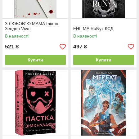
З ЛЮБОВ`Ю МАМА Іліана
Зендер Vivat
ЕНІГМА RuNyx КСД
В наявності
В наявності
521
497
₴
₴
Купити
Купити