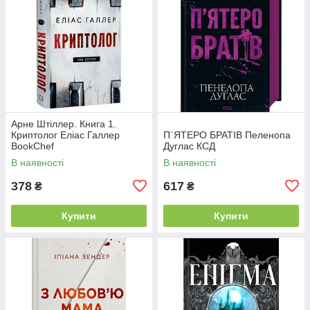
Арне Штіллер. Книга 1.
Криптолог Еліас Галлер
П`ЯТЕРО БРАТІВ Пеленопа
BookChef
Дуглас КСД
В наявності
В наявності
378
617
₴
₴
Купити
Купити