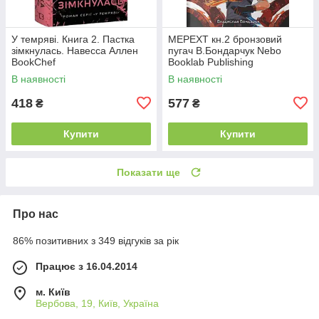
У темряві. Книга 2. Пастка
МЕРЕХТ кн.2 бронзовий
зімкнулась. Навесса Аллен
пугач В.Бондарчук Nebo
BookChef
Booklab Publishing
В наявності
В наявності
418
577
₴
₴
Купити
Купити
Показати ще
Про нас
86% позитивних з 349 відгуків за рік
Працює з 16.04.2014
м. Київ
Вербова, 19, Київ, Україна