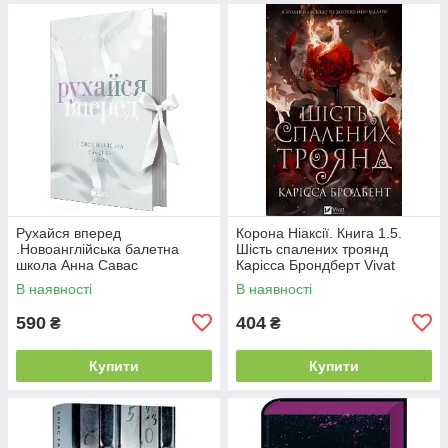
Рухайся вперед
Корона Ніаксії. Книга 1.5.
.Новоанглійська балетна
Шість спалених троянд
школа Анна Савас
Карісса Брондберт Vivat
READBERRY
В наявності
В наявності
590
404
₴
₴
Купити
Купити