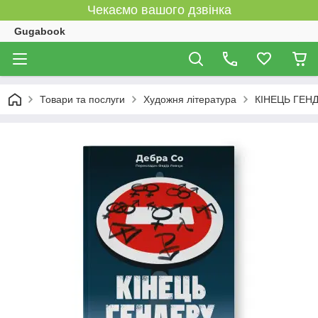
Чекаємо вашого дзвінка
Gugabook
Товари та послуги
Художня література
КІНЕЦЬ ГЕНДЕ