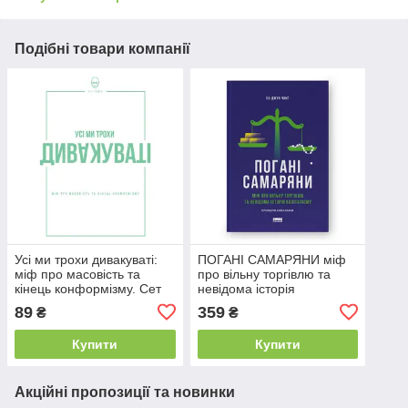
Подібні товари компанії
Усі ми трохи дивакуваті:
ПОГАНІ САМАРЯНИ міф
міф про масовість та
про вільну торгівлю та
кінець конформізму. Сет
невідома історія
Ґодін. Наш Формат
капіталізму Ха-Джун Чанґ
89
359
₴
₴
Наш Формат
Купити
Купити
Акційні пропозиції та новинки