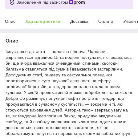
Замовлення під захистом
Опис
Характеристики
Доставка
Оплата
Умови 
Опис
Існує лише дві статі — чоловіча і жіноча. Чоловіки
відрізняються від жінок. Ці та подібні постулати, які, здавалось
би, ще вчора вважалися очевидними істинами, сьогодні
багатьма ставляться під сумнів і вважаються застарілими.
Дослідження статі, гендеру та сексуальної поведінки
перетворилися із суто наукової діяльності на сферу
політичної боротьби, а гендерна ідеологія стала певним
культом. У своїй провокативній книжці нейробіолог та сексолог
Дебра Со розвінчує популярні міфи про стать і гендер, що
просуваються в сучасному суспільстві, — зокрема й ті, які
стосуються виховання дітей. Авторка також звертає увагу на
те, як гендерна ідеологія на Заході придушує академічну
свободу, та й свободу висловлювань загалом, адже ставити
дозволяється лише політкоректні запитання, які не
ображатимуть почуттів та переконань окремих вибраних груп.