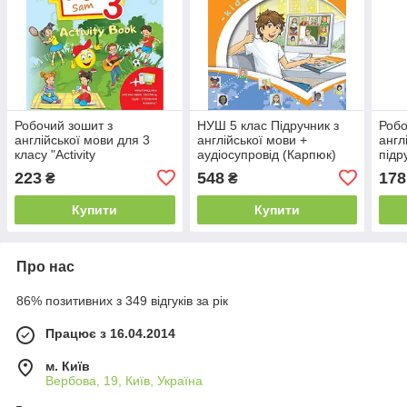
Робочий зошит з
НУШ 5 клас Підручник з
Робо
англійської мови для 3
англійської мови +
англ
класу "Activity
аудіосупровід (Карпюк)
підр
Book"+прописи (О.
"Лібра"
інте
223
548
178
₴
₴
Карпюк) НУШ "Лібра"
Карп
Купити
Купити
Про нас
86% позитивних з 349 відгуків за рік
Працює з 16.04.2014
м. Київ
Вербова, 19, Київ, Україна