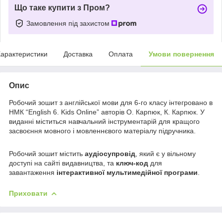
Що таке купити з Пром?
Замовлення під захистом
арактеристики
Доставка
Оплата
Умови повернення
Опис
Робочий зошит з англійської мови для 6-го класу інтегровано в
НМК “English 6. Kids Online” авторів О. Карпюк, К. Карпюк. У
виданні міститься навчальний інструментарій для кращого
засвоєння мовного і мовленнєвого матеріалу підручника.
Робочий зошит містить
аудіосупровід
, який є у вільному
доступі на сайті видавництва, та
ключ-код
для
завантаження
інтерактивної мультимедійної програми
.
Приховати