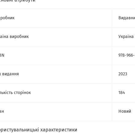
сновні атрибути
робник
Видавни
аїна виробник
Україна
BN
978-966-
к видання
2023
лькість сторінок
184
ан
Новий
ористувальницькі характеристики