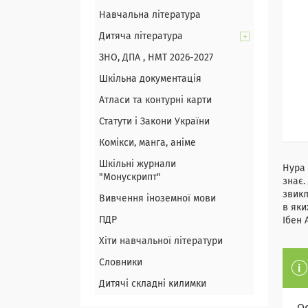
Навчальна література
Дитяча література
ЗНО, ДПА , НМТ 2026-2027
Шкільна документація
Атласи та контурні карти
Статути і Закони України
Комікси, манга, аніме
Шкільні журнали
Нура 
"Монускрипт"
знає.
звикл
Вивчення іноземної мови
в яки
ПДР
Ібен 
Хіти навчальної літератури
Словники
Дитячі складні килимки