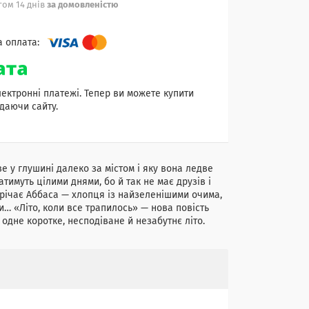
ом 14 днів
за домовленістю
лектронні платежі. Тепер ви можете купити
даючи сайту.
ве у глушині далеко за містом і яку вона ледве
тимуть цілими днями, бо й так не має друзів і
стрічає Аббаса — хлопця із найзеленішими очима,
и… «Літо, коли все трапилось» — нова повість
 одне коротке, несподіване й незабутнє літо.