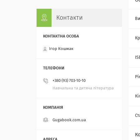
О
Контакти
Ви
Кр
Ігор Кошмак
IS
Рі
+380 (93) 703-10-10
Навчальна та дитяча література
Кі
Ст
Gugabook.com.ua
К