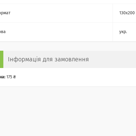
ормат
130x200
ова
укр.
Інформація для замовлення
на:
175 ₴