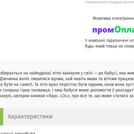
повернення товару протяг
У компанії підключені е
будь-який товар не поки
збирається на найнудніші літні канікули у світі — до бабусі, яка жи
 Дівчинка воліє лишитися вдома, хай навіть мама та вітчим працюва
а бути на самоті. Та літо враз перестає бути нудним, коли вона зу
х схована гірка таємниця. І лиш бабуся може допомогти її розгадат
Акерлі, авторки книжки «Ларс. LOL», про все те, що може статися за
Характеристики