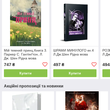
Мій темний принц.Книга 3.
ШРАМИ МИНУЛОГО кн.4
РОЗ
Паркер С. Гантінґтон, Л.
Л.Дж.Шен Рідна мова
Л.Дж
Дж. Шен Рідна мова
747
497
494
₴
₴
Купити
Купити
Акційні пропозиції та новинки