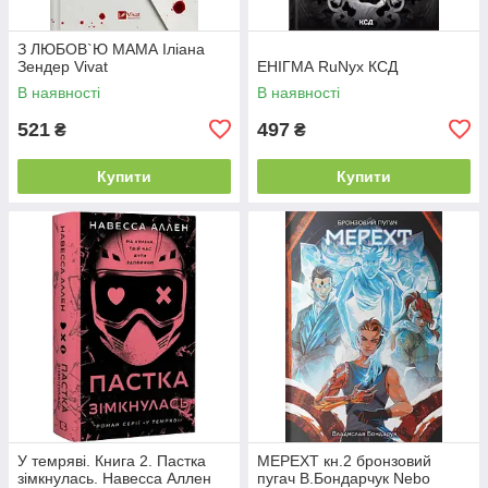
З ЛЮБОВ`Ю МАМА Іліана
Зендер Vivat
ЕНІГМА RuNyx КСД
В наявності
В наявності
521
497
₴
₴
Купити
Купити
У темряві. Книга 2. Пастка
МЕРЕХТ кн.2 бронзовий
зімкнулась. Навесса Аллен
пугач В.Бондарчук Nebo