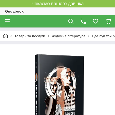
Чекаємо вашого дзвінка
Gugabook
Товари та послуги
Художня література
І де був той