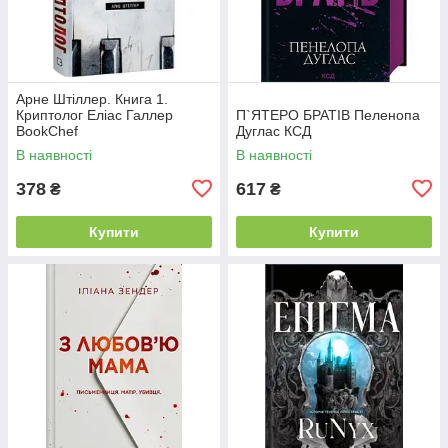
Арне Штіллер. Книга 1.
Криптолог Еліас Галлер
П`ЯТЕРО БРАТІВ Пеленопа
BookChef
Дуглас КСД
В наявності
В наявності
378
617
₴
₴
Купити
Купити