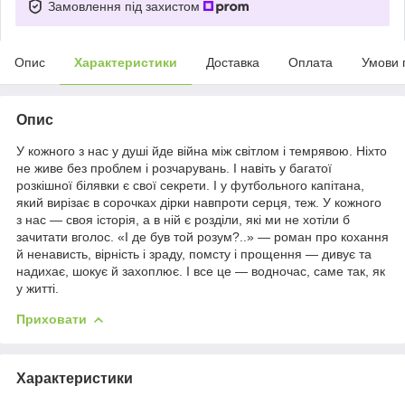
Замовлення під захистом
Опис
Характеристики
Доставка
Оплата
Умови 
Опис
У кожного з нас у душі йде війна між світлом і темрявою. Ніхто
не живе без проблем і розчарувань. І навіть у багатої
розкішної білявки є свої секрети. І у футбольного капітана,
який вирізає в сорочках дірки навпроти серця, теж. У кожного
з нас — своя історія, а в ній є розділи, які ми не хотіли б
зачитати вголос. «І де був той розум?..» — роман про кохання
й ненависть, вірність і зраду, помсту і прощення — дивує та
надихає, шокує й захоплює. І все це — водночас, саме так, як
у житті.
Приховати
Характеристики