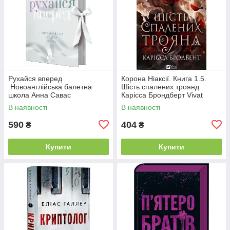
Рухайся вперед
Корона Ніаксії. Книга 1.5.
.Новоанглійська балетна
Шість спалених троянд
школа Анна Савас
Карісса Брондберт Vivat
READBERRY
В наявності
В наявності
590
404
₴
₴
Купити
Купити