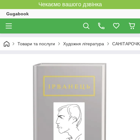
Чекаємо вашого дзвінка
Gugabook
Товари та послуги
Художня література
САНІТАРОЧКА