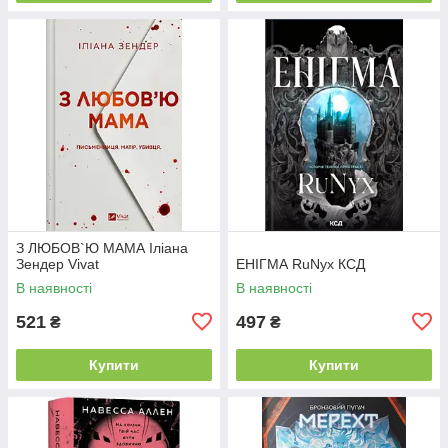
З ЛЮБОВ`Ю МАМА Іліана
Зендер Vivat
ЕНІГМА RuNyx КСД
В наявності
В наявності
521
497
₴
₴
Купити
Купити