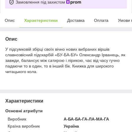
Замовлення під захистом
Опис
Характеристики
Доставка
Оплата
Умови 
Опис
У підсумковій збірці своїх вічно нових вибраних віршів
славнозвісний підскарбій «БУ-БА-БУ» Олександр Ірванець, як
завжди, балансує між сатирою і лірикою, час від часу гучно
падаючи то в один, то в інший бік. Книжка для широкого
читацького кола.
Характеристики
Основні атрибути
Виробник
А-БА-БА-ГА-ЛА-МА-ГА
Країна виробник
Україна