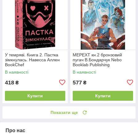
У темряві. Книга 2. Пастка
МЕРЕХТ кн.2 бронзовий
зімкнулась. Навесса Аллен
пугач В.Бондарчук Nebo
BookChef
Booklab Publishing
В наявності
В наявності
418
577
₴
₴
Купити
Купити
Показати ще
Про нас