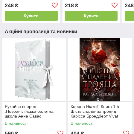
КАВЕЛІ
С.Д
248
218
248
₴
₴
Купити
Купити
Акційні пропозиції та новинки
Рухайся вперед
Корона Ніаксії. Книга 1.5.
.Новоанглійська балетна
Шість спалених троянд
школа Анна Савас
Карісса Брондберт Vivat
READBERRY
В наявності
В наявності
590
404
₴
₴