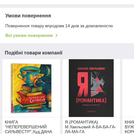
Умови повернення
Повернення товару впродовж 14 днів за домовленістю
Всі умови повернення
Подібні товари компанії
КНИГА
Я (РОМАНТИКА)
КНИ
"НЕПЕРЕВЕРШЕНИЙ
М.Хвильовий А-БА-БА-ГА-
ВУЖ
СИЛЬВЕСТР",Худ.ДАНА
ЛА-МА-ГА
КОР