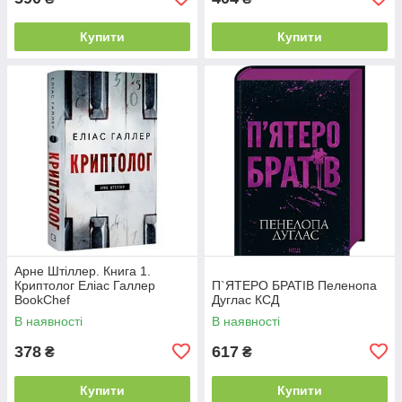
Купити
Купити
Арне Штіллер. Книга 1.
Криптолог Еліас Галлер
П`ЯТЕРО БРАТІВ Пеленопа
BookChef
Дуглас КСД
В наявності
В наявності
378
617
₴
₴
Купити
Купити